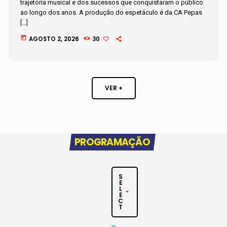
trajetória musical e dos sucessos que conquistaram o público
ao longo dos anos. A produção do espetáculo é da CA Pepas
[…]
today
AGOSTO 2, 2026
30
VER +
PROGRAMAÇÃO
S
E
L
arrow_drop_down
E
C
T