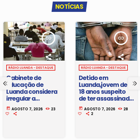
NOTÍCIAS
insert_link
insert_link
RÁDIO LUANDA - DESTAQUE
RÁDIO LUANDA - DESTAQUE
Gabinete de
Detido em
Educação de
Luanda,jovem de
Luanda considera
18 anos suspeito
irregular a
de ter assassinado
alteração do preço
um vizinho no
today
today
AGOSTO 7, 2026
23
AGOSTO 7, 2026
28
das propinas
Município dos
2
praticadas em
Mulenvos
alguns colégios