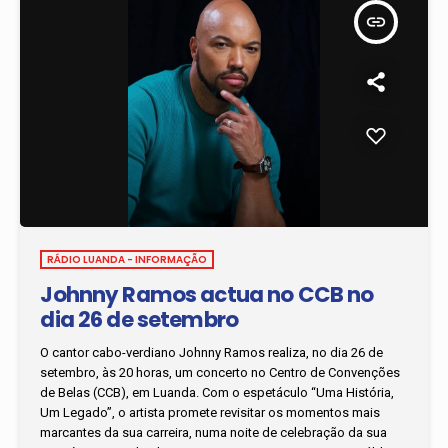
insert_link
RÁDIO LUANDA - INFORMAÇÃO
Johnny Ramos actua no CCB no
dia 26 de setembro
O cantor cabo-verdiano Johnny Ramos realiza, no dia 26 de
setembro, às 20 horas, um concerto no Centro de Convenções
de Belas (CCB), em Luanda. Com o espetáculo “Uma História,
Um Legado”, o artista promete revisitar os momentos mais
marcantes da sua carreira, numa noite de celebração da sua