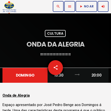
NO AR
search
menu
volume_up
play_arrow
CULTURA
ONDA DA ALEGRIA
email
share
trending_flat
DOMINGO
15:30
20:00
Onda de Alegria
Espaço apresentado por José Pedro Benge aos Domingos á
tarde. Uma das características deste programa é que o público