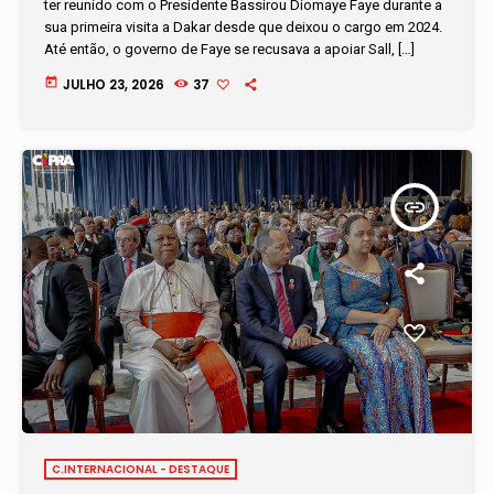
ter reunido com o Presidente Bassirou Diomaye Faye durante a
sua primeira visita a Dakar desde que deixou o cargo em 2024.
Até então, o governo de Faye se recusava a apoiar Sall, […]
today
JULHO 23, 2026
37
insert_link
C.INTERNACIONAL - DESTAQUE