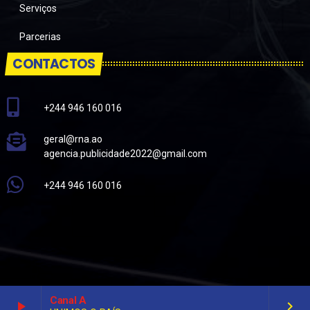
Serviços
Parcerias
CONTACTOS
+244 946 160 016
geral@rna.ao
agencia.publicidade2022@gmail.com
+244 946 160 016
Canal A
play_arrow
keyboard_arrow_right