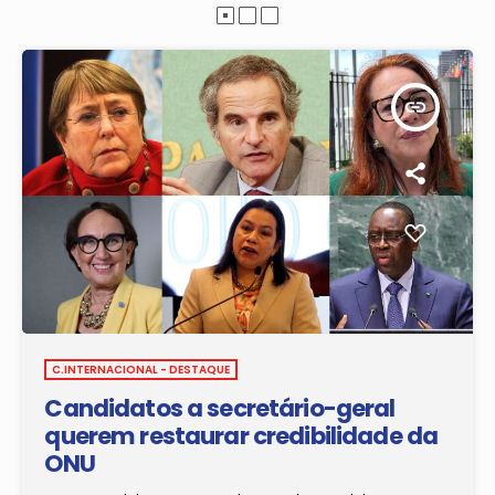
insert_link
C.INTERNACIONAL - DESTAQUE
Candidatos a secretário-geral
querem restaurar credibilidade da
ONU