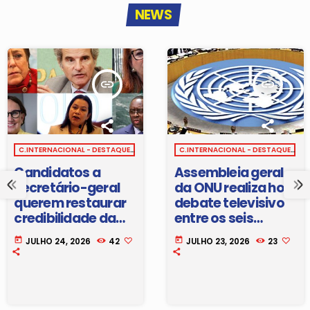
NEWS
insert_link
insert_link
C.INTERNACIONAL - DESTAQUE
C.INTERNACIONAL - DESTAQUE
Candidatos a
Assembleia geral
secretário-geral
da ONU realiza hoje
querem restaurar
debate televisivo
credibilidade da
entre os seis
ONU
candidatos ao
today
today
JULHO 24, 2026
42
JULHO 23, 2026
23
cargo de
Secretário-Geral
da organização