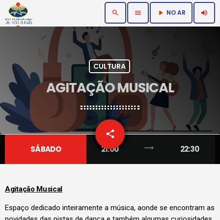
NO AR
search
menu
volume_up
play_arrow
CULTURA
AGITAÇÃO MUSICAL
email
share
trending_flat
SÁBADO
21:00
22:30
Agitação Musical
Espaço dedicado inteiramente a música, aonde se encontram as
novidades das pistas de dança e também algumas curiosidades