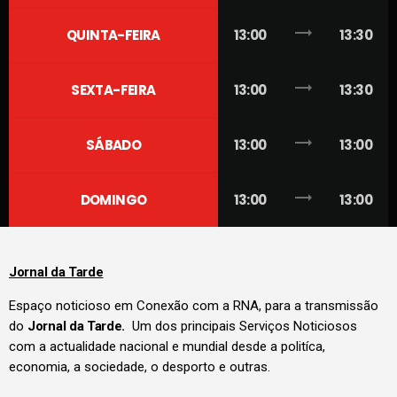
trending_flat
QUINTA-FEIRA
13:00
13:30
trending_flat
SEXTA-FEIRA
13:00
13:30
trending_flat
SÁBADO
13:00
13:00
trending_flat
DOMINGO
13:00
13:00
Jornal da Tarde
Espaço noticioso em Conexão com a RNA, para a transmissão
do
Jornal da Tarde.
Um dos principais Serviços Noticiosos
com a actualidade nacional e mundial desde a politíca,
economia, a sociedade, o desporto e outras.