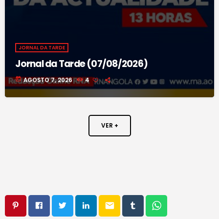
JORNAL DA TARDE
Jornal da Tarde (07/08/2026)
today
AGOSTO 7, 2026
4
VER +
email