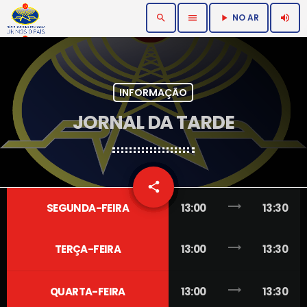
NO AR
search
menu
volume_up
play_arrow
INFORMAÇÃO
JORNAL DA TARDE
email
share
trending_flat
SEGUNDA-FEIRA
13:00
13:30
trending_flat
TERÇA-FEIRA
13:00
13:30
trending_flat
QUARTA-FEIRA
13:00
13:30