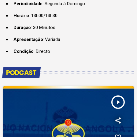
Periodicidade
: Segunda á Domingo
Horário
: 13h00/13h30
Duração
: 30 Minutos
Apresentação
: Variada
Condição
: Directo
PODCAST
play_arrow