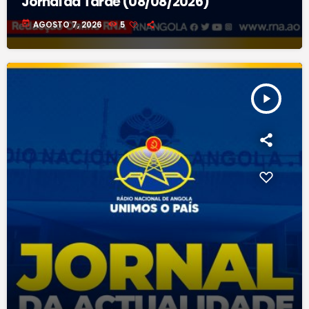
Jornal da Tarde (08/08/2026)
today
AGOSTO 7, 2026
5
play_arrow