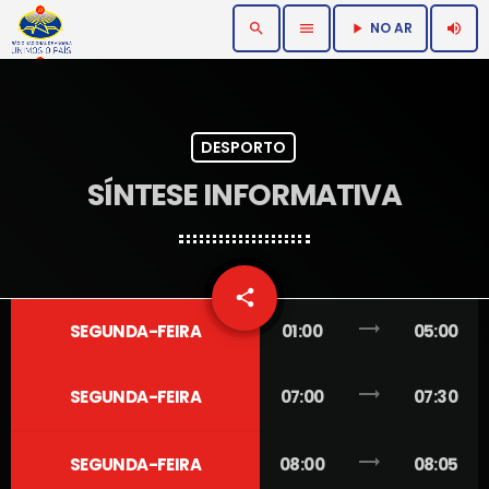
NO AR
search
menu
volume_up
play_arrow
DESPORTO
SÍNTESE INFORMATIVA
email
share
2
trending_flat
SEGUNDA-FEIRA
01:00
05:00
trending_flat
SEGUNDA-FEIRA
07:00
07:30
trending_flat
SEGUNDA-FEIRA
08:00
08:05