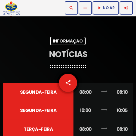
NO AR
search
menu
volume_up
play_arrow
INFORMAÇÃO
NOTÍCIAS
email
share
1
trending_flat
SEGUNDA-FEIRA
08:00
08:10
trending_flat
SEGUNDA-FEIRA
10:00
10:05
trending_flat
TERÇA-FEIRA
08:00
08:10