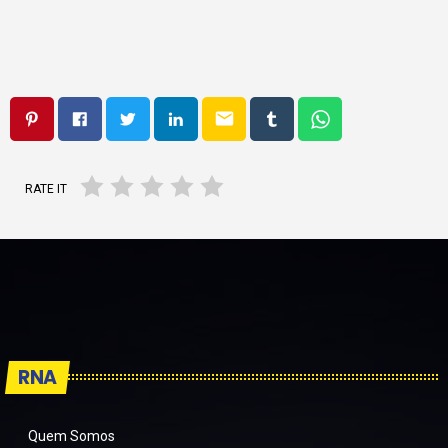
email
RATE IT
RNA
Quem Somos