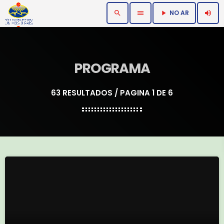
NO AR
search
menu
volume_up
play_arrow
PROGRAMA
63 RESULTADOS / PAGINA 1 DE 6