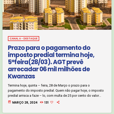
CANAL A - DESTAQUE
Prazo para o pagamento do
imposto predial termina hoje,
5ªfeira(28/03). AGT prevê
arrecadar 06 mil milhões de
Kwanzas
Termina hoje, quinta – feira, 28 de Março o prazo para o
pagamento do imposto predial. Quem não pagar hoje, o imposto
predial arrisca a faze – lo, com multa de 25 por cento do valor
total a pagar. Manuel Prudêncio, técnico da AGT, esclarece que os
today
MARÇO 28, 2024
131
contribuintes tiveram três meses, para regularizar o imposto e que
não há indicação de prorrogação do prazo. Clique no áudio e