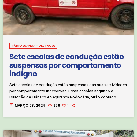
RÁDIO LUANDA - DESTAQUE
Sete escolas de condução estão
suspensas por comportamento
indigno
Sete escolas de condução estão suspensas das suas actividades
por comportamento indecoroso. Estas escolas segundo a
Direcção de Trânsito e Segurança Rodoviária, terão cobrado
valores não estipulados aos formandos. Clique, no áudio abaixo,
today
MARÇO 28, 2024
279
1
e saiba mais com o jornalista Cláudio Cruz: