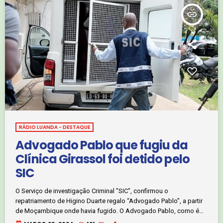
insert_link
RÁDIO LUANDA - DESTAQUE
Advogado Pablo que fugiu da
Clínica Girassol foi detido pelo
SIC
O Serviço de investigação Criminal "SIC", confirmou o
repatriamento de Higino Duarte regalo “Advogado Pablo”, a partir
de Moçambique onde havia fugido. O Advogado Pablo, como é
conhecido fugiu a partir da Clínica Girassol, para onde tinha sido