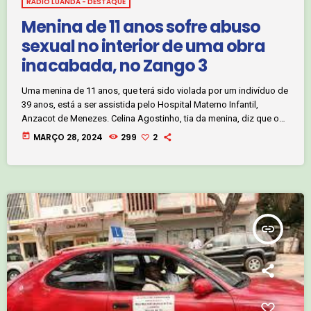
RÁDIO LUANDA - DESTAQUE
Menina de 11 anos sofre abuso
sexual no interior de uma obra
inacabada, no Zango 3
Uma menina de 11 anos, que terá sido violada por um indivíduo de
39 anos, está a ser assistida pelo Hospital Materno Infantil,
Anzacot de Menezes. Celina Agostinho, tia da menina, diz que o
abuso teria ocorrido no interior de uma obra abandonada no
today
MARÇO 28, 2024
299
2
bairro Zango 3. Clique no áudio e ouça:
insert_link