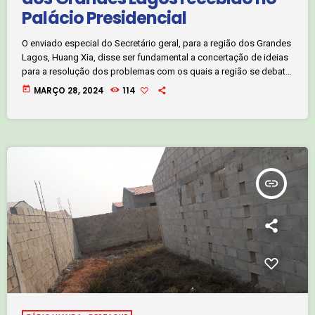
Palácio Presidencial
O enviado especial do Secretário geral, para a região dos Grandes
Lagos, Huang Xia, disse ser fundamental a concertação de ideias
para a resolução dos problemas com os quais a região se debate,
referindo ser nesta condição que o processo de Luanda, joga um
today
MARÇO 28, 2024
114
papel fundamental para a paz na região dos Grandes Lagos.
Huang Xia, afirmou que o encontro com o Presidente da república,
João Lourenço, permitiu ter uma […]
insert_link