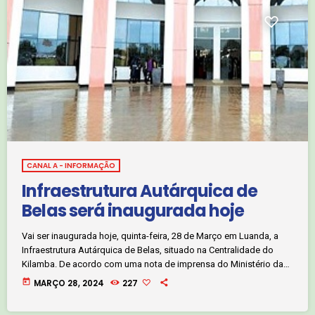
CANAL A - INFORMAÇÃO
Infraestrutura Autárquica de
Belas será inaugurada hoje
Vai ser inaugurada hoje, quinta-feira, 28 de Março em Luanda, a
Infraestrutura Autárquica de Belas, situado na Centralidade do
Kilamba. De acordo com uma nota de imprensa do Ministério da
Administração do Território, o empreendimento faz parte da
today
MARÇO 28, 2024
227
carteira do Plano Integrado de Intervenção nos Municípios, levado
a cabo pelo Executivo angolano.