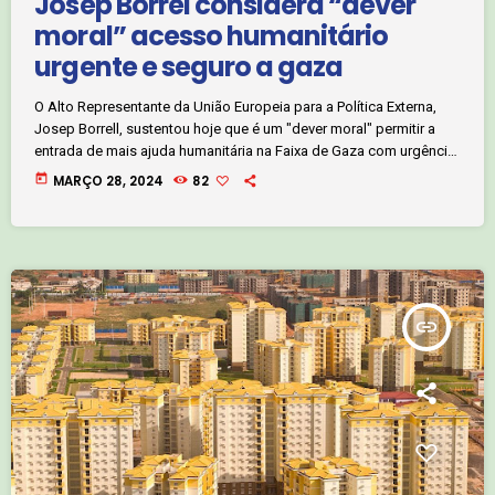
Josep Borrel considera “dever
moral” acesso humanitário
urgente e seguro a gaza
O Alto Representante da União Europeia para a Política Externa,
Josep Borrell, sustentou hoje que é um "dever moral" permitir a
entrada de mais ajuda humanitária na Faixa de Gaza com urgência
e segurança. O Conselho Europeu e o Conselho de Segurança das
today
MARÇO 28, 2024
82
Nações Unidas apelaram para um maior acesso humanitário
urgente e seguro. Permiti-lo é um dever moral", afirmou Borrell na
rede social X. Na segunda-feira, o Conselho de […]
insert_link