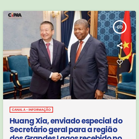
ouça: Manuel […]
insert_link
CANAL A - INFORMAÇÃO
Huang Xia, enviado especial do
Secretário geral para a região
dos Grandes Lagos recebido no