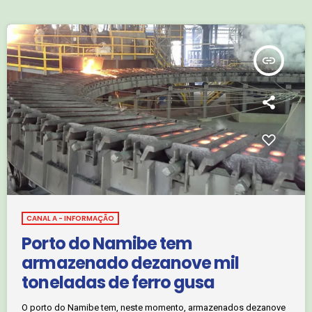
insert_link
CANAL A - INFORMAÇÃO
Porto do Namibe tem
armazenado dezanove mil
toneladas de ferro gusa
O porto do Namibe tem, neste momento, armazenados dezanove