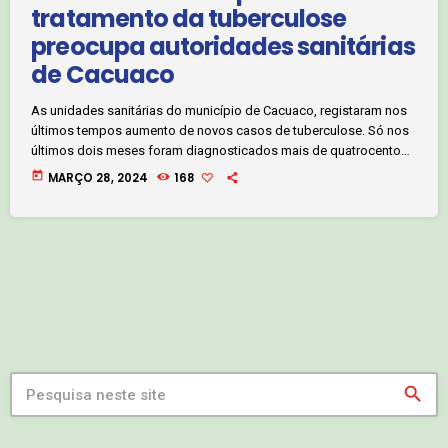
tratamento da tuberculose
preocupa autoridades sanitárias
de Cacuaco
As unidades sanitárias do município de Cacuaco, registaram nos
últimos tempos aumento de novos casos de tuberculose. Só nos
últimos dois meses foram diagnosticados mais de quatrocentos
novos casos. A dificuldade na aquisição de medicamentos por
today
MARÇO 28, 2024
168
parte dos pacientes é outro assunto que preocupa as
autoridades. Clique, no áudio abaixo, e saiba mais com o
jornalista Agapito do Carmo: No entanto, o coordenador do
Programa Nacional de Controlo da Tuberculose, garantiu […]
search