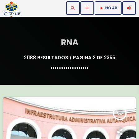
NO AR
search
menu
volume_up
play_arrow
RNA
21188 RESULTADOS / PAGINA 2 DE 2355
insert_link