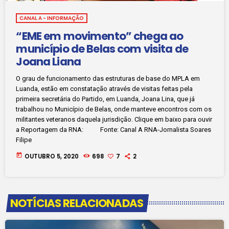
CANAL A - INFORMAÇÃO
“EME em movimento” chega ao
município de Belas com visita de
Joana Liana
O grau de funcionamento das estruturas de base do MPLA em
Luanda, estão em constatação através de visitas feitas pela
primeira secretária do Partido, em Luanda, Joana Lina, que já
trabalhou no Município de Belas, onde manteve encontros com os
militantes veteranos daquela jurisdição. Clique em baixo para ouvir
a Reportagem da RNA: Fonte: Canal A RNA-Jornalista Soares
Filipe
today
OUTUBRO 5, 2020
698
7
2
NOTÍCIAS RELACIONADAS