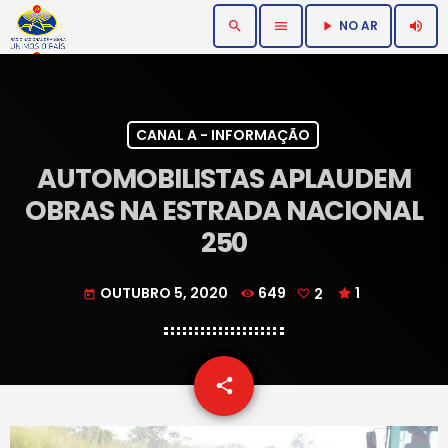
NO AR
search
menu
volume_up
play_arrow
CANAL A - INFORMAÇÃO
AUTOMOBILISTAS APLAUDEM
OBRAS NA ESTRADA NACIONAL
250
OUTUBRO 5, 2020
649
2
1
today
email
share
2