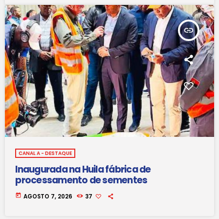
insert_link
CANAL A - DESTAQUE
Inaugurada na Huila fábrica de
processamento de sementes
today
AGOSTO 7, 2026
37