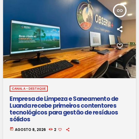
insert_link
CANAL A - DESTAQUE
Empresa de Limpeza e Saneamento de
Luanda recebe primeiros contentores
tecnológicos para gestão de resíduos
sólidos
today
AGOSTO 8, 2026
2