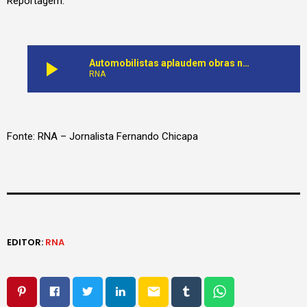
Reportagem:
play_arrow
Automobilistas aplaudem obras na Estrada Nacional 250
RNA
Fonte: RNA – Jornalista Fernando Chicapa
EDITOR:
RNA
email