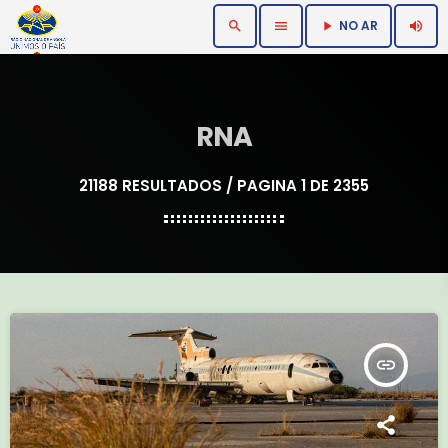
NO AR
search
menu
volume_up
play_arrow
RNA
21188 RESULTADOS / PAGINA 1 DE 2355
insert_link