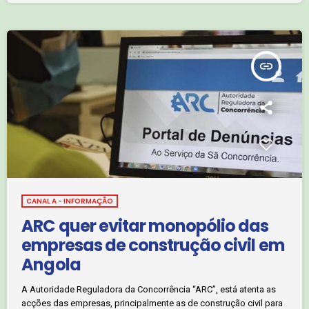
e saiba mais com o jornalista Fowen Macanja:
insert_link
CANAL A - INFORMAÇÃO
ARC quer evitar monopólio das
empresas de construção civil em
Angola
A Autoridade Reguladora da Concorrência “ARC”, está atenta as
acções das empresas, principalmente as de construção civil para