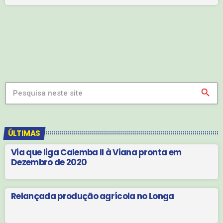
liderava uma organização transnacional de tráfico de drogas e, em
setembro do ano passado, declarou-se culpado […]
search
ÚLTIMAS
Via que liga Calemba II à Viana pronta em
Dezembro de 2020
Relançada produção agrícola no Longa