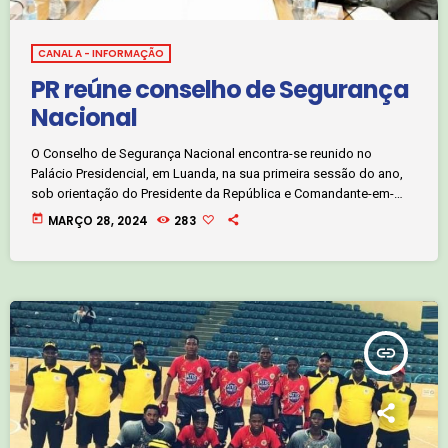
CANAL A - INFORMAÇÃO
PR reúne conselho de Segurança
Nacional
O Conselho de Segurança Nacional encontra-se reunido no
Palácio Presidencial, em Luanda, na sua primeira sessão do ano,
sob orientação do Presidente da República e Comandante-em-
Chefe das Forças Armadas Angolanas, João Lourenço. A reunião
today
MARÇO 28, 2024
283
aborda temas específicos ligados ao âmbito de actuação do
Conselho de Segurança Nacional. O Conselho de Segurança
Nacional é o órgão de consulta do Presidente da República para
assuntos relativos à condução da política e estratégia […]
insert_link