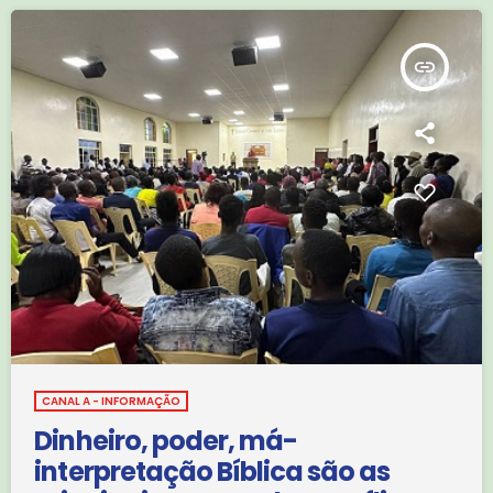
durante o acto de lançamento Da feira tecnológica denominada
ANGOTIC, agendada […]
insert_link
CANAL A - INFORMAÇÃO
Dinheiro, poder, má-
interpretação Bíblica são as