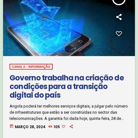
CANAL A - INFORMAÇÃO
Governo trabalha na criação de
condições para a transição
digital do país
Angola poderá ter melhores serviços digitais, a julgar pelo número
de infraestruturas que estão a ser construídas no sector das
telecomunicações. A garantia foi dada hoje, quinta-feira, 28 de
Março pelo Ministro das Telecomunicações, Tecnologias de
today
MARÇO 28, 2024
105
Informação e Comunicação Social, durante o lançamento da feira
tecnológica, vulgo ANGOTIC, edição 2024. Clique, no áudio abaixo,