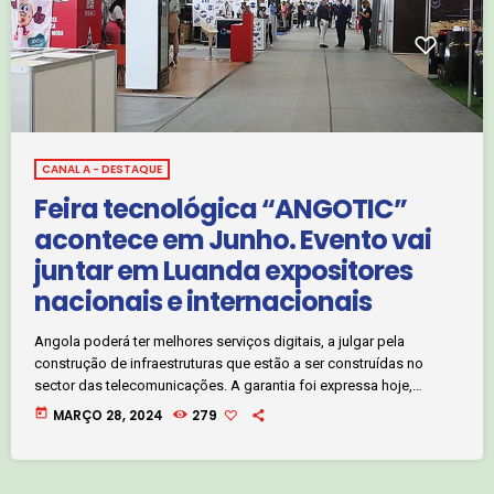
CANAL A - DESTAQUE
Feira tecnológica “ANGOTIC”
acontece em Junho. Evento vai
juntar em Luanda expositores
nacionais e internacionais
Angola poderá ter melhores serviços digitais, a julgar pela
construção de infraestruturas que estão a ser construídas no
sector das telecomunicações. A garantia foi expressa hoje,
quinta-feira, 28 de Março pelo Ministro das Telecomunicações,
today
MARÇO 28, 2024
279
Tecnologias de Informação e Comunicação Social, durante o
lançamento da feira tecnológica, vulgo ANGOTIC, edição
2024. Clique no áudio e ouça: O Ministro Mário Oliveira falava