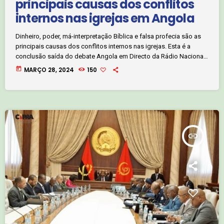
principais causas dos conflitos
internos nas igrejas em Angola
Dinheiro, poder, má-interpretação Bíblica e falsa profecia são as
principais causas dos conflitos internos nas igrejas. Esta é a
conclusão saída do debate Angola em Directo da Rádio Nacional
que analisou hoje, quinta-feira, 28 de Março os conflitos internos
today
MARÇO 28, 2024
150
nas igrejas e a moralização da sociedade. Clique, no áudio abaixo,
e saiba mais com o jornalista João Manuel:
insert_link