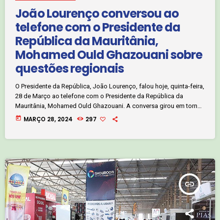
João Lourenço conversou ao
telefone com o Presidente da
República da Mauritânia,
Mohamed Ould Ghazouani sobre
questões regionais
O Presidente da República, João Lourenço, falou hoje, quinta-feira,
28 de Março ao telefone com o Presidente da República da
Mauritânia, Mohamed Ould Ghazouani. A conversa girou em torno
de questões regionais, tendo o Presidente Ould Ghazouani, na sua
today
MARÇO 28, 2024
297
qualidade de Presidente em Exercício da União Africana,
manifestado o seu apoio aos esforços de mediação que o
Presidente João Lourenço desenvolve para o restabelecimento da
paz na República Democrática do […]
insert_link