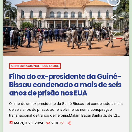
C.INTERNACIONAL - DESTAQUE
Filho do ex-presidente da Guiné-
Bissau condenado a mais de seis
anos de prisão nos EUA
O filho de um ex-presidente da Guiné-Bissau foi condenado a mais
de seis anos de prisão, por envolvimento numa conspiração
transnacional de tráfico de heroína.Malam Bacai Sanha Jr, de 52
anos, filho do ex-Presidente da Guiné-Bissau, Malam Bacai Sanha
today
MARÇO 28, 2024
208
que presidiu o país desde 2009 até à data da sua morte, em 2012 -