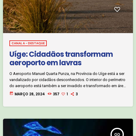
CANAL A - DESTAQUE
Uíge: Cidadãos transformam
aeroporto em lavras
O Aeroporto Manuel Quarta Punza, na Província do Uíge está a ser
vandalizado por cidadãos desconhecidos. O interior do perímetro
do aeroporto está também a ser invadido e transformado em área
de cultivo. Clique, no áudio abaixo, e saiba mais com o jornalista
today
MARÇO 28, 2024
357
1
3
Ngonga Francisco:
insert_link