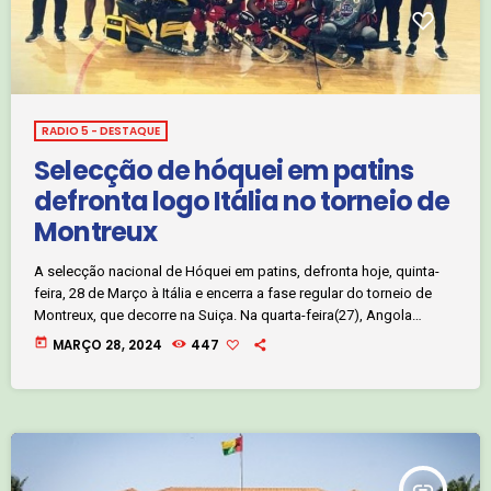
RADIO 5 - DESTAQUE
Selecção de hóquei em patins
defronta logo Itália no torneio de
Montreux
A selecção nacional de Hóquei em patins, defronta hoje, quinta-
feira, 28 de Março à Itália e encerra a fase regular do torneio de
Montreux, que decorre na Suiça. Na quarta-feira(27), Angola
perdeu diante da Argentina, por 3-7, em jogo da primeira jornada
today
MARÇO 28, 2024
447
do Grupo A.
insert_link