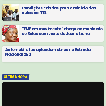
Condições criadas para o reinício das
aulas no ITEL
“EME em movimento” chega ao município
de Belas com visita de Joana Liana
Automobilistas aplaudem obras na Estrada
Nacional 250
ÚLTIMA HORA