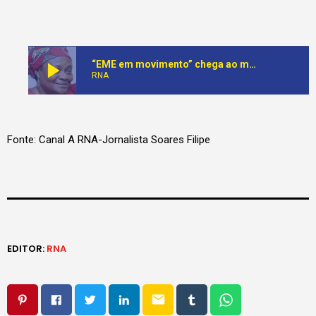
play_arrow
“EME em movimento” chega ao município de Belas com visita de Joana Liana
RNA
Fonte: Canal A RNA-Jornalista Soares Filipe
EDITOR:
RNA
email