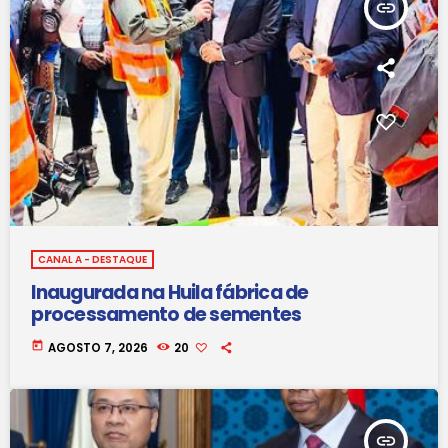
insert_link
CANAL A - DESTAQUE
Inaugurada na Huila fábrica de
processamento de sementes
today
AGOSTO 7, 2026
20
insert_link