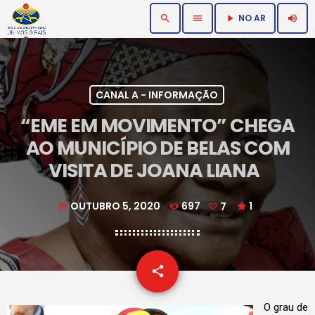
NO AR
search
menu
volume_up
play_arrow
CANAL A - INFORMAÇÃO
“EME EM MOVIMENTO” CHEGA
AO MUNICÍPIO DE BELAS COM
VISITA DE JOANA LIANA
OUTUBRO 5, 2020
697
7
1
today
email
share
7
O grau de