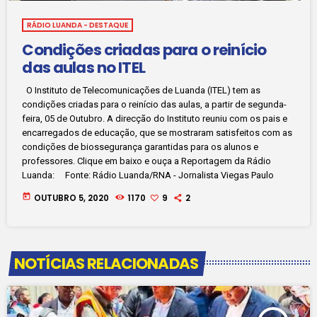
RÁDIO LUANDA - DESTAQUE
Condições criadas para o reinício
das aulas no ITEL
O Instituto de Telecomunicações de Luanda (ITEL) tem as
condições criadas para o reinício das aulas, a partir de segunda-
feira, 05 de Outubro. A direcção do Instituto reuniu com os pais e
encarregados de educação, que se mostraram satisfeitos com as
condições de biossegurança garantidas para os alunos e
professores. Clique em baixo e ouça a Reportagem da Rádio
Luanda: Fonte: Rádio Luanda/RNA - Jornalista Viegas Paulo
today
OUTUBRO 5, 2020
1170
9
2
NOTÍCIAS RELACIONADAS