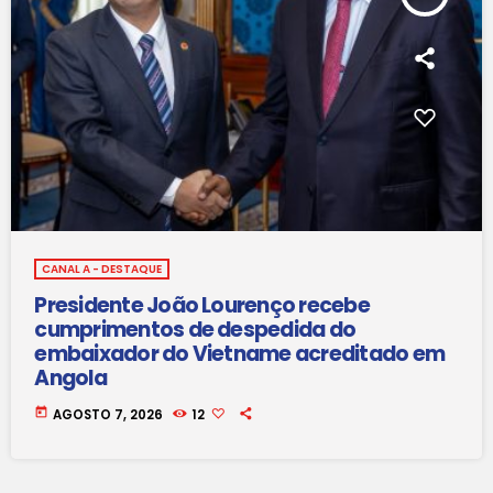
CANAL A - DESTAQUE
Presidente João Lourenço recebe
cumprimentos de despedida do
embaixador do Vietname acreditado em
Angola
today
AGOSTO 7, 2026
12