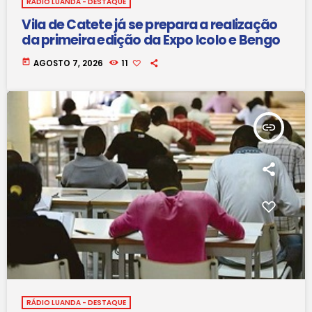
RÁDIO LUANDA - DESTAQUE
Vila de Catete já se prepara a realização
da primeira edição da Expo Icolo e Bengo
today
AGOSTO 7, 2026
11
insert_link
RÁDIO LUANDA - DESTAQUE