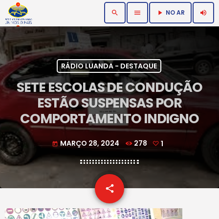
NO AR
search
menu
volume_up
play_arrow
RÁDIO LUANDA - DESTAQUE
SETE ESCOLAS DE CONDUÇÃO
ESTÃO SUSPENSAS POR
COMPORTAMENTO INDIGNO
MARÇO 28, 2024
278
1
today
email
share
1