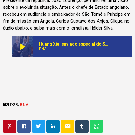
Presidente da república, João Lourenço, permitiu ter uma visão
sobre o evoluir da situação. Antes o chefe de Estado angolano,
recebeu em audiência o embaixador de São Tomé e Príncipe em
fim de missão em Angola, Carlos Gustavo dos Anjos. Clique, no
áudio abaixo, e saiba mais com o jornalista Hélder Silva:
play_arrow
Huang Xia, enviado especial do Secretário geral para a região dos Grandes Lagos recebido no Palácio Presidencial
RNA
EDITOR:
RNA
email