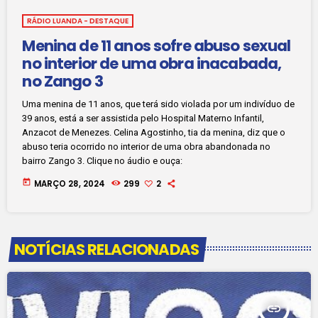
RÁDIO LUANDA - DESTAQUE
Menina de 11 anos sofre abuso sexual
no interior de uma obra inacabada,
no Zango 3
Uma menina de 11 anos, que terá sido violada por um indivíduo de
39 anos, está a ser assistida pelo Hospital Materno Infantil,
Anzacot de Menezes. Celina Agostinho, tia da menina, diz que o
abuso teria ocorrido no interior de uma obra abandonada no
bairro Zango 3. Clique no áudio e ouça:
today
MARÇO 28, 2024
299
2
NOTÍCIAS RELACIONADAS
insert_link