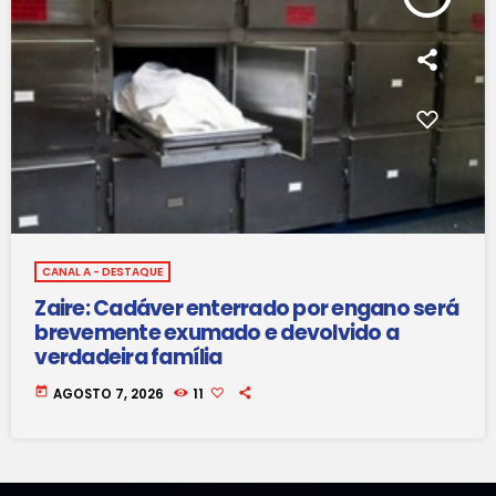
CANAL A - DESTAQUE
Zaire: Cadáver enterrado por engano será
brevemente exumado e devolvido a
verdadeira família
today
AGOSTO 7, 2026
11