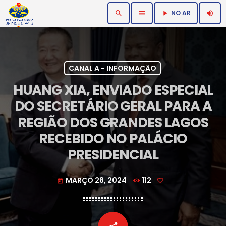
NO AR
search
menu
volume_up
play_arrow
CANAL A - INFORMAÇÃO
HUANG XIA, ENVIADO ESPECIAL
DO SECRETÁRIO GERAL PARA A
REGIÃO DOS GRANDES LAGOS
RECEBIDO NO PALÁCIO
PRESIDENCIAL
MARÇO 28, 2024
112
today