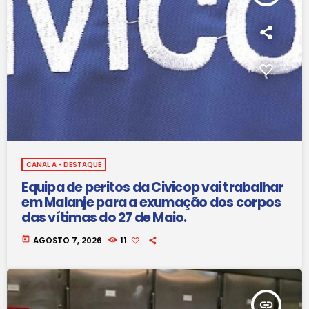
CANAL A - DESTAQUE
Equipa de peritos da Civicop vai trabalhar
em Malanje para a exumação dos corpos
das vítimas do 27 de Maio.
today
AGOSTO 7, 2026
11
insert_link