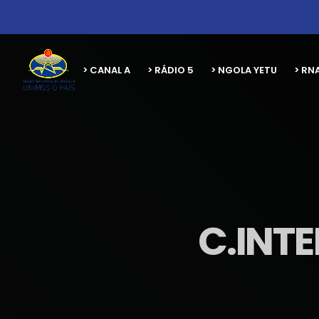
> CANAL A
> RÁDIO 5
> NGOLA YETU
> RN
C.INT