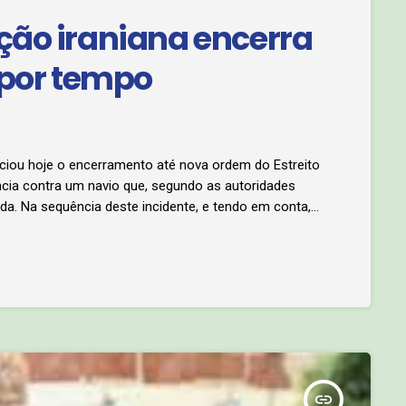
ção iraniana encerra
 por tempo
ciou hoje o encerramento até nova ordem do Estreito
ência contra um navio que, segundo as autoridades
da. Na sequência deste incidente, e tendo em conta,
e forças estrangeiras, o Estreito de Ormuz, será
tervenções norte-americanas […]
insert_link