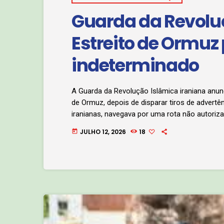
Guarda da Revolu
Estreito de Ormuz
indeterminado
A Guarda da Revolução Islâmica iraniana anun
de Ormuz, depois de disparar tiros de advert
iranianas, navegava por uma rota não autoriza
a insegurança gerada pela intervenção ilegal d
JULHO 12, 2026
18
today
encerrado até nova ordem e até ao fim das in