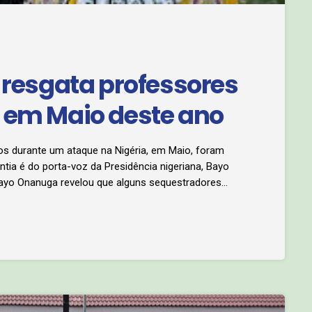
o resgata professores
 em Maio deste ano
s durante um ataque na Nigéria, em Maio, foram
tia é do porta-voz da Presidência nigeriana, Bayo
Bayo Onanuga revelou que alguns sequestradores
e outros oitos foram detidos.