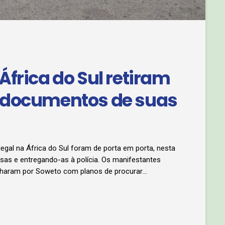
frica do Sul retiram
 documentos de suas
egal na África do Sul foram de porta em porta, nesta
asas e entregando-as à polícia. Os manifestantes
haram por Soweto com planos de procurar
urban. A medida surge após meses de manifestações
prazo não oficial estabelecido pelos manifestantes