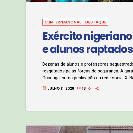
C.INTERNACIONAL - DESTAQUE
Exército nigerian
e alunos raptados
Dezenas de alunos e professores sequestrado
resgatados pelas forças de segurança. A garan
Onanuga, numa publicação na rede social X. 
foram mortos durante a operação de resgate 
JULHO 11, 2026
18
today