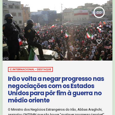
insert_link
C.INTERNACIONAL - DESTAQUE
Irão volta a negar progresso nas
negociações com os Estados
Unidos para pôr fim à guerra no
médio oriente
O Ministro dos Negócios Estrangeiros do Irão, Abbas Araghchi,
assinalou ONTEMN que não houve "qualquer progresso tangível"