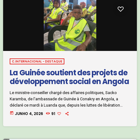
C.INTERNACIONAL - DESTAQUE
La Guinée soutient des projets de
développement social en Angola
Le ministre-conseiller chargé des affaires politiques, Sacko
Karamba, de l'ambassade de Guinée à Conakry en Angola, a
déclaré ce mardi à Luanda que, depuis les luttes de libération
jusqu'à nos jours, l'Angola et la Guinée continuent de développer
today
JUNHO 4, 2026
91
des liens d'amitié et de fraternité à travers de nombreuses actions
menées conjointement par les deux pays. M. Karamba s'exprimait
à l'occasion de l'inauguration d’un centre d’appuis
éducatif,d’alphabetisation et de formation professionnelle […]