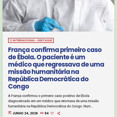
C.INTERNACIONAL - DESTAQUE
França confirma primeiro caso
de Ébola. O paciente é um
médico que regressava de uma
missão humanitária na
República Democrática do
Congo
A França confirmou o primeiro caso positivo de Ebola
diagnosticado em um médico que retornava de uma missão
humanitária na República Democrática do Congo. Num
comunicado divulgado, esta quarta-feira, o Ministério da Saúde
today
JUNHO 24, 2026
54
francês afirmou que o profissional de saúde trabalhou em uma