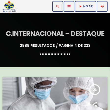
NO AR
search
menu
volume_up
play_arrow
C.INTERNACIONAL – DESTAQUE
2989 RESULTADOS / PAGINA 4 DE 333
insert_link