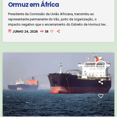
Ormuz em África
Presidente da Comissão da União Africana, transmitiu ao
representante permanente do Irão, junto da organização, o
impacto negativo que o encerramento do Estreito de Hormuz teve
nas economias africanas. Mahmoud Ali Youssef destacou o
today
JUNHO 24, 2026
36
impacto no fornecimento de energia e na segurança alimentar em
todo o continente africano. Jornalista Daniel Marques. Clique no
áudio abaixo e ouça:
insert_link