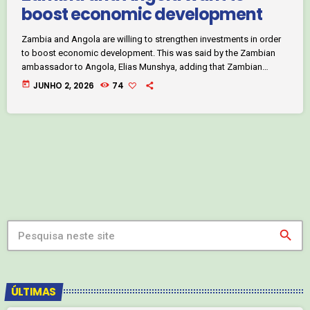
boost economic development
Zambia and Angola are willing to strengthen investments in order
to boost economic development. This was said by the Zambian
ambassador to Angola, Elias Munshya, adding that Zambian
authorities invites Angolan businesspeople to attend Invest in
today
JUNHO 2, 2026
74
Zambia conference, set for July this year. Elias Munshya added
that the business volume between Zambia and Angola reached at
15 million US dollars in the last few years.
search
ÚLTIMAS