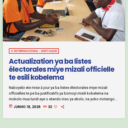
C.INTERNACIONAL - DESTAQUE
Actualization ya ba listes
électorales miye mizali officielle
te esili kobelema
Naboyebi ete mise à jour ya ba listes électorales miye mizali
officielles te pe ba justificatifs ya bomoyi misili kobelema na
mokolo mua lundi eye o etando inso ya ekolo, na yoko motango
ya 16.707.455 ya bana ba ekolo. Ba chiffres miye misilaki
today
JUNHO 18, 2026
32
komonisama na mokolo na mitano moleki na nzela ya ministre ya
Administration ya Territoire, Daniel Félix Neto, na milulu ya
lancement public ya opération, eye ezali poya […]