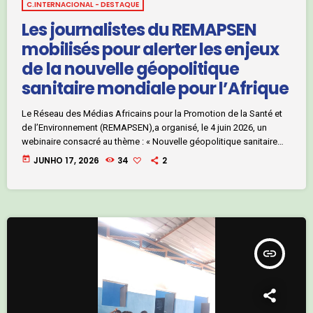
C.INTERNACIONAL - DESTAQUE
Les journalistes du REMAPSEN
mobilisés pour alerter les enjeux
de la nouvelle géopolitique
sanitaire mondiale pour l’Afrique
Le Réseau des Médias Africains pour la Promotion de la Santé et
de l’Environnement (REMAPSEN),a organisé, le 4 juin 2026, un
webinaire consacré au thème : « Nouvelle géopolitique sanitaire
mondiale : quels enjeux pour l’Afrique ? ». Cette réunion en ligne,
today
JUNHO 17, 2026
34
2
dont les travaux ont été dirigés par le président du réseau,Bamba
Youssou , a rassemblé plus de 70 journalistes de 30 pays et des
experts en sante publque […]
insert_link