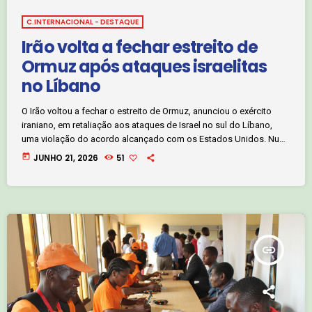
C.INTERNACIONAL - DESTAQUE
Irão volta a fechar estreito de
Ormuz após ataques israelitas
no Líbano
O Irão voltou a fechar o estreito de Ormuz, anunciou o exército
iraniano, em retaliação aos ataques de Israel no sul do Líbano,
uma violação do acordo alcançado com os Estados Unidos. Num
comunicado transmitido pela televisão estatal iraniana IRIB, o
today
JUNHO 21, 2026
51
Estado-Maior Central Khatam-al Anbiya disse que este é o primeiro
passo em resposta à violação de Israel ao compromisso firmado.
“Se a agressão continuar, outras medidas serão planeadas e […]
insert_link