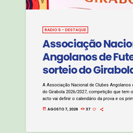
RADIO 5 - DESTAQUE
Associação Nacio
Angolanos de Futeb
sorteio do Girabo
A Associação Nacional de Clubes Angolanos de
do Girabola 2026/2027, competição que tem o
acto vai definir o calendário da prova e os pr
principal campeonato da modalidade. O sortei
AGOSTO 7, 2026
37
today
Gala de Premiação da Liga […]