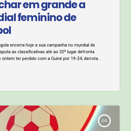
echar em grande a
ial feminino de
ol
ngola encerra hoje a sua campanha no mundial de
puta as classificativas até ao 32º lugar defronta
de ontem ter perdido com a Guiné por 19-24, derrota
ava pela melhoria da classificação anterior que era a
insert_link