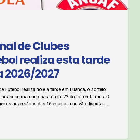
nal de Clubes
ol realiza esta tarde
la 2026/2027
 Futebol realiza hoje a tarde em Luanda, o sorteio
 arranque marcado para o dia 22 do corrente mês. O
imeiros adversários das 16 equipas que vão disputar o
o do girabola 2026/2027 vai acontecer durante a 1ª