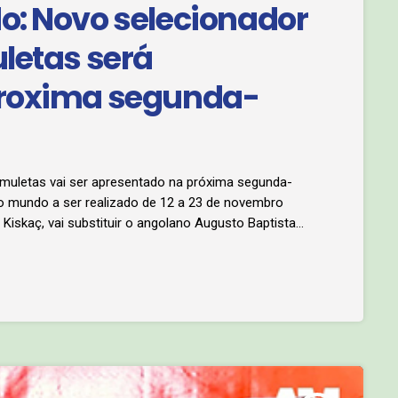
o: Novo selecionador
letas será
proxima segunda-
 muletas vai ser apresentado na próxima segunda-
o mundo a ser realizado de 12 a 23 de novembro
Kiskaç, vai substituir o angolano Augusto Baptista
alizada no cantinho dos desportistas situado no
ta será a primeira vez que […]