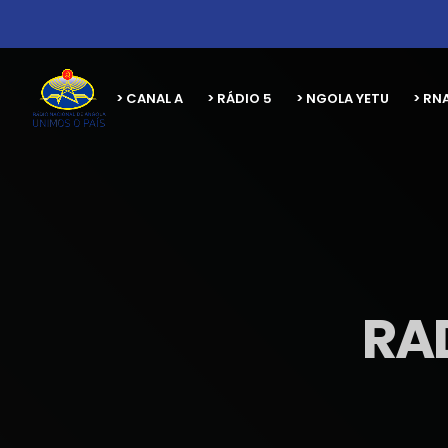
> CANAL A
> RÁDIO 5
> NGOLA YETU
> RN
RA