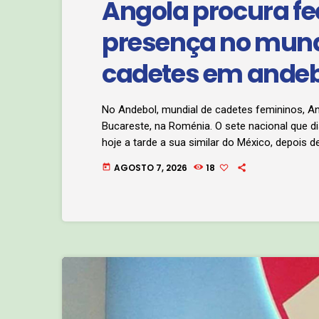
Angola procura f
presença no mund
cadetes em andeb
No Andebol, mundial de cadetes femininos, A
Bucareste, na Roménia. O sete nacional que dis
hoje a tarde a sua similar do México, depois 
que frustrou os objectivos de Angola que pass
AGOSTO 7, 2026
18
today
26ª posição. Kátia dos Santos, […]