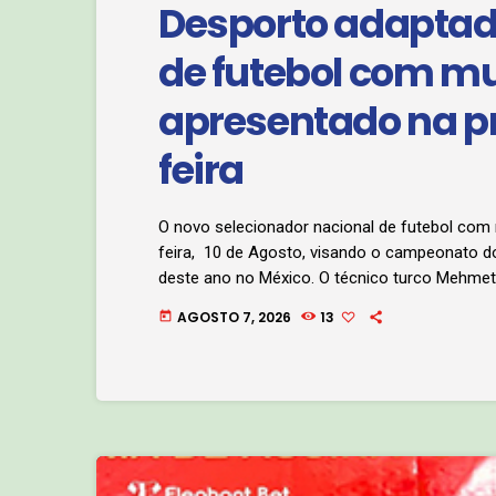
Desporto adaptad
de futebol com mu
apresentado na 
feira
O novo selecionador nacional de futebol com
feira, 10 de Agosto, visando o campeonato d
deste ano no México. O técnico turco Mehmet 
“Chieto”. A cerimónia de apresentação será re
AGOSTO 7, 2026
13
today
complexo da cidadela desportiva em Luanda. Es