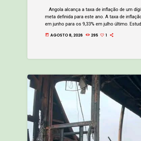
Angola alcança a taxa de inflação de um dígi
meta definida para este ano. A taxa de inflaç
em junho para os 9,33% em julho último. Estu
percurso de um dos principais indicadores mac
AGOSTO 8, 2026
295
1
today