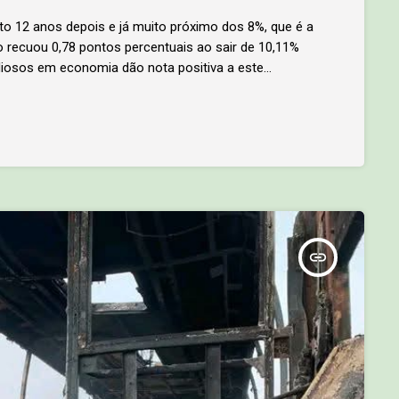
to 12 anos depois e já muito próximo dos 8%, que é a
ão recuou 0,78 pontos percentuais ao sair de 10,11%
diosos em economia dão nota positiva a este
roeconómicos, já que a última vez que a inflação […]
insert_link