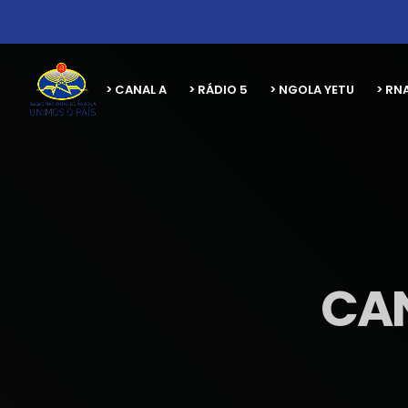
> CANAL A
> RÁDIO 5
> NGOLA YETU
> RN
CAN