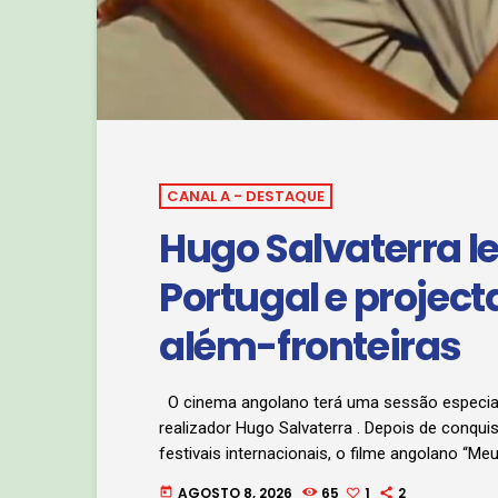
CANAL A - DESTAQUE
Hugo Salvaterra 
Portugal e projec
além-fronteiras
O cinema angolano terá uma sessão especial
realizador Hugo Salvaterra . Depois de conqu
festivais internacionais, o filme angolano “Me
para atravessar fronteiras mais uma vez. A p
AGOSTO 8, 2026
65
1
2
today