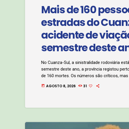
Mais de 160 pess
estradas do Cuanz
acidente de viaçã
semestre deste a
No Cuanza-Sul, a sinistralidade rodoviária est
semestre deste ano, a província registou per
de 160 mortes. Os números são críticos, mas 
comparativamente ao primeiro semestre do a
AGOSTO 8, 2026
31
today
Clique no áudio abaixo e ouça: