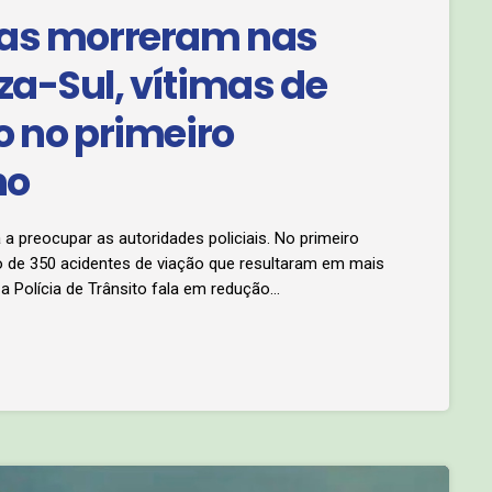
oas morreram nas
a-Sul, vítimas de
o no primeiro
no
á a preocupar as autoridades policiais. No primeiro
to de 350 acidentes de viação que resultaram em mais
a Polícia de Trânsito fala em redução
no passado. Todos os dados com António Madureira.