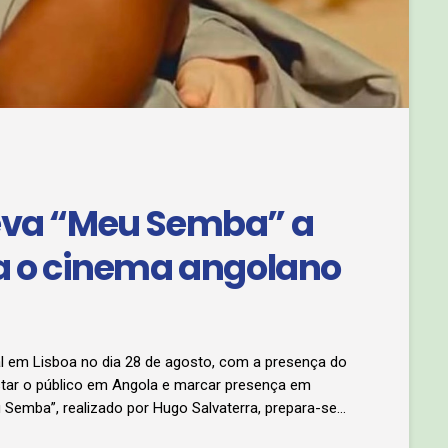
leva “Meu Semba” a
ta o cinema angolano
 em Lisboa no dia 28 de agosto, com a presença do
istar o público em Angola e marcar presença em
u Semba”, realizado por Hugo Salvaterra, prepara-se
rodução chega a Portugal para uma sessão especial