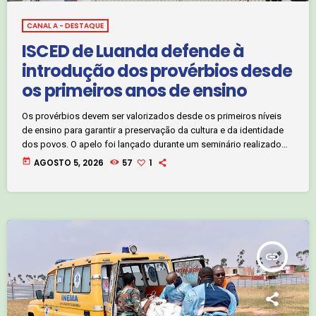
CANAL A - DESTAQUE
ISCED de Luanda defende à
introdução dos provérbios desde
os primeiros anos de ensino
Os provérbios devem ser valorizados desde os primeiros níveis
de ensino para garantir a preservação da cultura e da identidade
dos povos. O apelo foi lançado durante um seminário realizado
pelo ISCED de Luanda, esta terça-feira, 4 de agosto, que reuniu
today
AGOSTO 5, 2026
57
1
especialistas nacionais e estrangeiros para debater o papel da
tradição oral nos processos comunicacionais, na educação e na
produção do conhecimento científico. Jornalista Beatriz Pedro, da
Rádio Cultura Angola. […]
insert_link