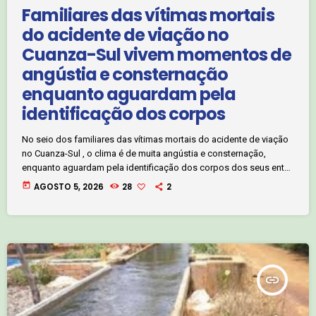
Familiares das vítimas mortais
do acidente de viação no
Cuanza-Sul vivem momentos de
angústia e consternação
enquanto aguardam pela
identificação dos corpos
No seio dos familiares das vítimas mortais do acidente de viação
no Cuanza-Sul , o clima é de muita angústia e consternação,
enquanto aguardam pela identificação dos corpos dos seus ente
queridos. A jornalista Anabela Pássaro traz à reportagem a partir
today
AGOSTO 5, 2026
28
2
de Benguela. Clique no áudio abaixo e ouça :
insert_link