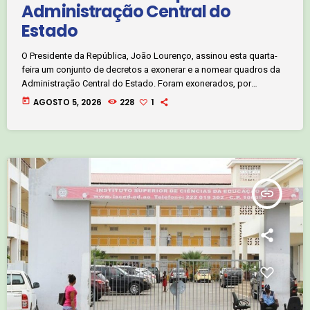
Administração Central do
Estado
O Presidente da República, João Lourenço, assinou esta quarta-
feira um conjunto de decretos a exonerar e a nomear quadros da
Administração Central do Estado. Foram exonerados, por
conveniência de serviço, Heitor Dário de José Henriques Alfredo,
today
AGOSTO 5, 2026
228
1
do cargo de Vice-Governador da província do Cuanza Sul para os
Serviços Técnicos e Infra-Estruturas, e Osvaldo dos Santos Varela,
do cargo de Secretário de Estado para a Administração, Finanças
e Património do Ministério […]
insert_link