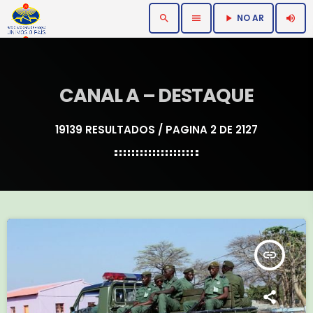
NO AR
search
menu
volume_up
play_arrow
CANAL A – DESTAQUE
19139 RESULTADOS / PAGINA 2 DE 2127
insert_link