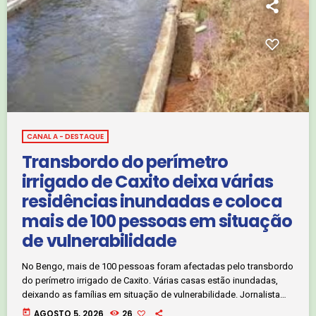
CANAL A - DESTAQUE
Transbordo do perímetro
irrigado de Caxito deixa várias
residências inundadas e coloca
mais de 100 pessoas em situação
de vulnerabilidade
No Bengo, mais de 100 pessoas foram afectadas pelo transbordo
do perímetro irrigado de Caxito. Várias casas estão inundadas,
deixando as famílias em situação de vulnerabilidade. Jornalista
Vlademiro Afonso. Clique no áudio abaixo e ouça :
today
AGOSTO 5, 2026
26