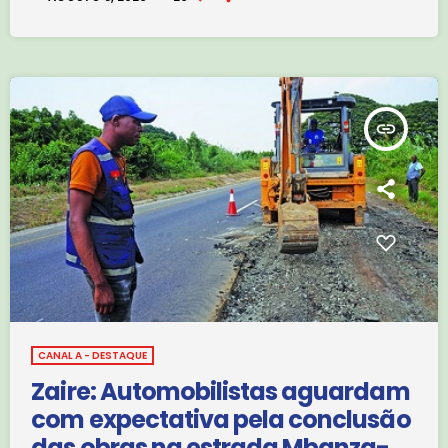
insert_link
CANAL A - DESTAQUE
Zaire: Automobilistas aguardam
com expectativa pela conclusão
das obras na estrada Mbanza-