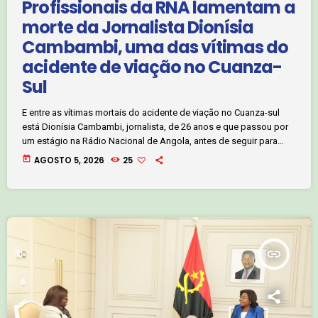
Profissionais da RNA lamentam a
morte da Jornalista Dionísia
Cambambi, uma das vítimas do
acidente de viação no Cuanza-
Sul
E entre as vítimas mortais do acidente de viação no Cuanza-sul
está Dionísia Cambambi, jornalista, de 26 anos e que passou por
um estágio na Rádio Nacional de Angola, antes de seguir para
outros desafios. Bastante disciplinada, Dionísia deixou por cá
today
AGOSTO 5, 2026
25
boas lembranças. Fowen Macanja. Clique no áudio abaixo e ouça:
insert_link