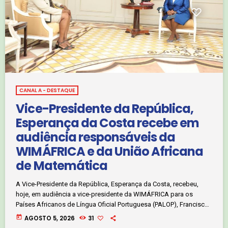
CANAL A - DESTAQUE
Vice-Presidente da República,
Esperança da Costa recebe em
audiência responsáveis da
WIMÁFRICA e da União Africana
de Matemática
A Vice-Presidente da República, Esperança da Costa, recebeu,
hoje, em audiência a vice-presidente da WIMÁFRICA para os
Países Africanos de Língua Oficial Portuguesa (PALOP), Francisca
Delgado. Num outro momento, Esperança da Costa recebeu,
today
AGOSTO 5, 2026
31
igualmente, a secretária-geral da União Africana de Matemática,