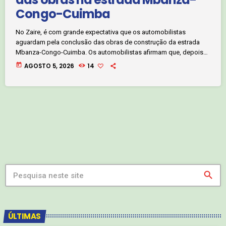
Congo-Cuimba
No Zaire, é com grande expectativa que os automobilistas
aguardam pela conclusão das obras de construção da estrada
Mbanza-Congo-Cuimba. Os automobilistas afirmam que, depois
de concluídas, a estrada vai reduzir o tempo de viagem e
today
AGOSTO 5, 2026
14
impulsionar o desenvolvimento da região. Jornalista Luís Mamana.
Clique no áudio abaixo e ouça:
search
ÚLTIMAS