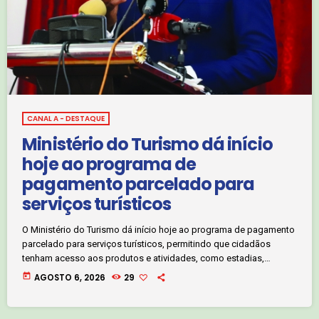
CANAL A - DESTAQUE
Ministério do Turismo dá início
hoje ao programa de
pagamento parcelado para
serviços turísticos
O Ministério do Turismo dá início hoje ao programa de pagamento
parcelado para serviços turísticos, permitindo que cidadãos
tenham acesso aos produtos e atividades, como estadias,
viagens e outros pacotes. O processo de integração dos
today
AGOSTO 6, 2026
29
operadores vai durar 45 dias, sendo que numa primeira fase
abrange as províncias de Luanda, Namibe, Benguela, Huíla e
Malanje. De acordo com o Ministro do Turismo, a iniciativa vai