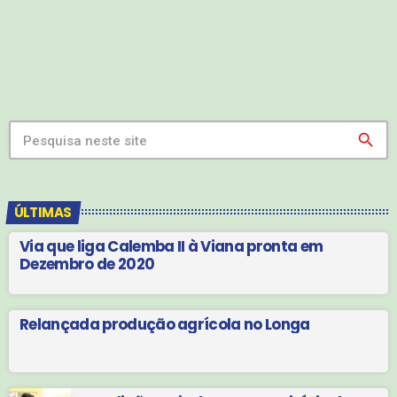
contribuir para aumentar o consumo […]
search
ÚLTIMAS
Via que liga Calemba II à Viana pronta em
Dezembro de 2020
Relançada produção agrícola no Longa