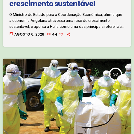
crescimento sustentável
O Ministro de Estado para a Coordenação Económica, afirma que
a economia Angolana atravessa uma fase de crescimento
sustentável, e aponta a Huila como uma das principais referências
económicas do país. José de Lima Massano, fez este
today
AGOSTO 6, 2026
44
pronunciamento na província da Huila onde realiza uma visita de
trabalho, tendo destacado o agronegócio como um dos
principais factores para diversificação da economia nacional.
José Dumby Amuyala. clique no áudio abaixo e […]
insert_link