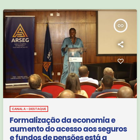
apresentados aos deputados da Assembleia Nacional, que
visitaram as duas […]
insert_link
CANAL A - DESTAQUE
Formalização da economia e
aumento do acesso aos seguros
e fundos de pensões está a