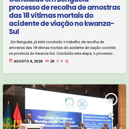
processo de recolha de amostras
das 18 vítimas mortais do
acidente de viação no kwanza-
Sul
Em Benguela, já está concluido o trabalho de recolha de
amostras das 18 vítimas mortais do acidente de viação ocorrido
na província do kwanza-Sul. Concluída esta etapa, o processo
entra agora numa nova fase, que contará com a participação dos
today
AGOSTO 6, 2026
26
1
familiares para os procedimentos de identificação e
reconhecimento das vítimas. Avelino Buena. Clique no áudio
abaixo e ouça:
insert_link