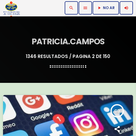
NO AR
search
menu
volume_up
play_arrow
PATRICIA.CAMPOS
1346 RESULTADOS / PAGINA 2 DE 150
insert_link