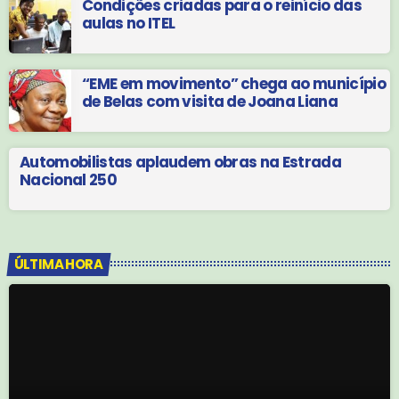
Condições criadas para o reinício das
aulas no ITEL
“EME em movimento” chega ao município
de Belas com visita de Joana Liana
Automobilistas aplaudem obras na Estrada
Nacional 250
ÚLTIMA HORA