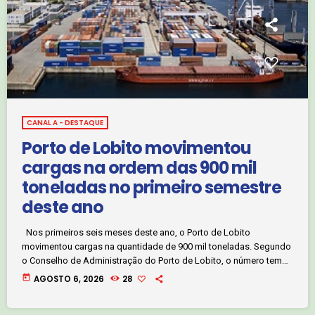
CANAL A - DESTAQUE
Porto de Lobito movimentou
cargas na ordem das 900 mil
toneladas no primeiro semestre
deste ano
Nos primeiros seis meses deste ano, o Porto de Lobito
movimentou cargas na quantidade de 900 mil toneladas. Segundo
o Conselho de Administração do Porto de Lobito, o número tem
margem para superar as quantidades globais de 2025. Já o
today
AGOSTO 6, 2026
28
caminho de ferro de Benguela assegura trabalho para a reposição
de um número assinalável de carruagens. Estes dados foram