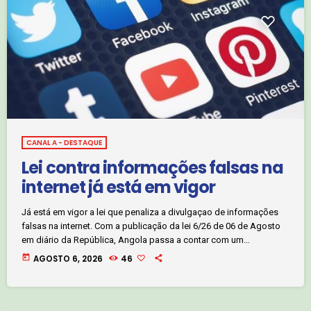
CANAL A - DESTAQUE
Lei contra informações falsas na
internet já está em vigor
Já está em vigor a lei que penaliza a divulgaçao de informações
falsas na internet. Com a publicação da lei 6/26 de 06 de Agosto
em diário da República, Angola passa a contar com um
instrumento jurídico novo para reforçar a prevenção e combate
today
AGOSTO 6, 2026
46
das noticias falsas no espaço virtual. Jornalista Sany Fuche.
Clique no áudio abaixo e ouça: