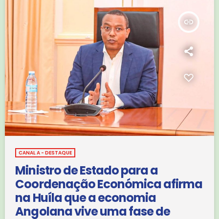
insert_link
CANAL A - DESTAQUE
Ministro de Estado para a
Coordenação Económica afirma
na Huíla que a economia
Angolana vive uma fase de