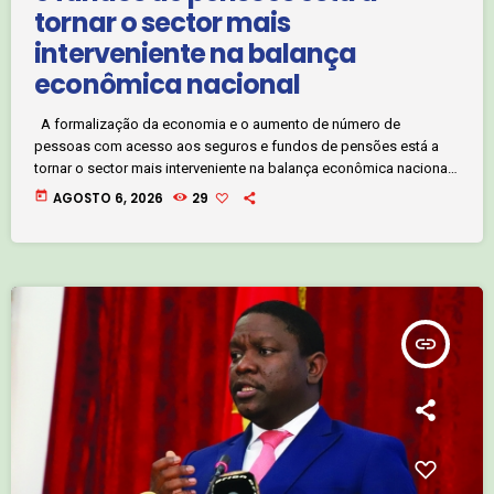
tornar o sector mais
interveniente na balança
econômica nacional
A formalização da economia e o aumento de número de
pessoas com acesso aos seguros e fundos de pensões está a
tornar o sector mais interveniente na balança econômica nacional.
Os números apontam que, nos últimos cinco anos, o sistema de
today
AGOSTO 6, 2026
29
fundos de pensões no nosso país gerou activos acima de um
bilhão de quanzas, Segundo a Presidente conselho de
Administração da Agência Angolana, de Regulação e Supervisão
de […]
insert_link