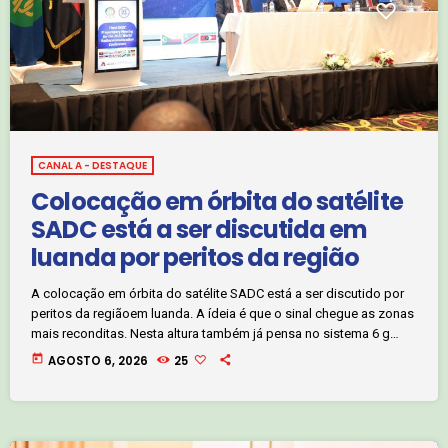
CANAL A - DESTAQUE
Colocação em órbita do satélite
SADC está a ser discutida em
luanda por peritos da região
A colocação em órbita do satélite SADC está a ser discutido por
peritos da regiãoem luanda. A ídeia é que o sinal chegue as zonas
mais reconditas. Nesta altura também já pensa no sistema 6 g
com o objetivo de acelerar as comunicações na região. Estes
today
AGOSTO 6, 2026
25
assuntos foram apresentados hoje na terceira reunião de peritos
que se prepara para a conferência mundial de radiocomunicação.
Jornalista Martinho chingue.Clique no áudio abaixo […]