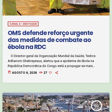
CANAL A - DESTAQUE
OMS defende reforço urgente
das medidas de combate ao
ébola na RDC
O Director-geral da Organização Mundial da Saúde, Tedros
Adhanom Ghebreyesus, alertou que a epidemia de ébola na
República Democrática do Congo está a propagar-se mais
rapidamente do que os esforços para a conter. Durante uma visita
today
AGOSTO 6, 2026
27
oficial à capital Kinshasa, Tedros Ghebreyesus afirmou que quase
três meses após o início do surto, o número de novos casos está
a duplicar em algumas das zonas mais afetadas. Esta é […]
insert_link