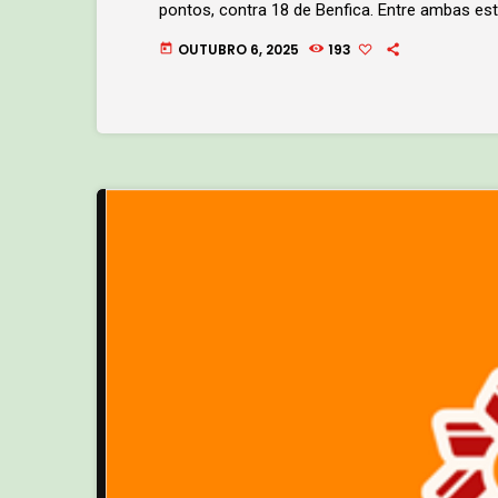
pontos, contra 18 de Benfica. Entre ambas est
empate 1-1 na recepção ao Braga.
OUTUBRO 6, 2025
193
today