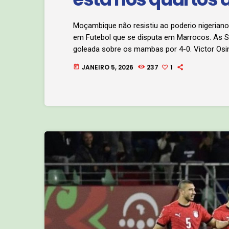
Moçambique não resistiu ao poderio nigerian
em Futebol que se disputa em Marrocos. As 
goleada sobre os mambas por 4-0. Victor O
marcaram pelos nigerianos. Ao intervalo, a Nigé
JANEIRO 5, 2026
237
1
today
vai defrontar o vencedor do jogo Argélia-RDC, 