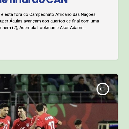
o e está fora do Campeonato Africano das Nações
Super Águias avançam aos quartos de final com uma
simhem (2), Ademola Lookman e Akor Adams
ria já vencia por 2-0. Nos quartos de final a Nigéria
que […]
insert_link