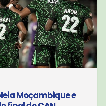
goleia Moçambique e
e final do CAN