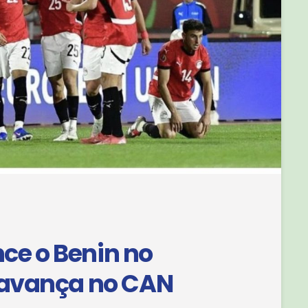
nce o Benin no
 avança no CAN