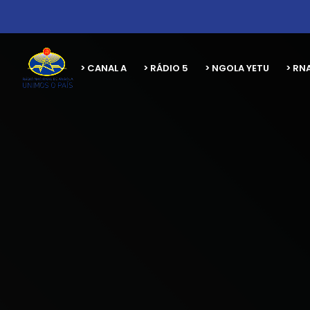
> CANAL A
> RÁDIO 5
> NGOLA YETU
> RN