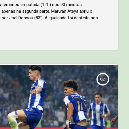
da terminou empatada (1-1 ) nos 90 minutos
 apenas na segunda parte. Marwan Ateya abriu o
 por Joel Dossou (83’). A igualdade foi desfeita aos 7
Ibraim. Mohamed Salah confirmou a vitória dos
elando o resultado em […]
insert_link