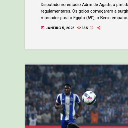
Disputado no estádio Adrar de Agadir, a parti
regulamentares. Os golos começaram a surgir
marcador para o Egipto (69’), o Benin empatou
minutos do prolongamento através de Yasser 
JANEIRO 5, 2026
135
today
faraós já nos descontos do prolongamento, s