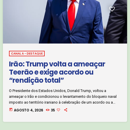
CANAL A - DESTAQUE
Irão: Trump volta a ameaçar
Teerão e exige acordo ou
“rendição total”
O Presidente dos Estados Unidos, Donald Trump, voltou a
ameaçar o Irão e condicionou o levantamento do bloqueio naval
imposto ao território iraniano à celebração de um acordo ou a
uma rendição total de Teerão. Numa publicação na sua rede
today
AGOSTO 4, 2026
35
social, Trump afirmou que decorrem negociações entre
Washington e Teerão para resolver o diferendo, posição que foi
prontamente rejeitada pelas autoridades iranianas. A troca de