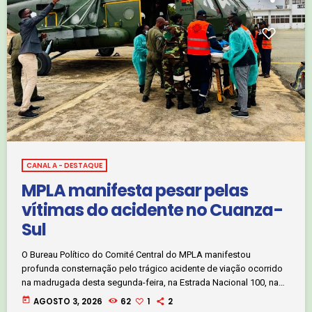
CANAL A - DESTAQUE
MPLA manifesta pesar pelas
vítimas do acidente no Cuanza-
Sul
O Bureau Político do Comité Central do MPLA manifestou
profunda consternação pelo trágico acidente de viação ocorrido
na madrugada desta segunda-feira, na Estrada Nacional 100, na
província do Cuanza-Sul, que provocou, até ao momento, 22
today
AGOSTO 3, 2026
62
1
2
mortos e 12 feridos. Em comunicado, o partido associa-se à dor