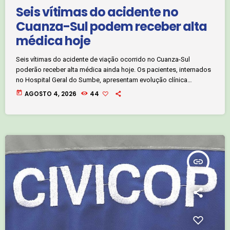
Seis vítimas do acidente no
Cuanza-Sul podem receber alta
médica hoje
Seis vítimas do acidente de viação ocorrido no Cuanza-Sul
poderão receber alta médica ainda hoje. Os pacientes, internados
no Hospital Geral do Sumbe, apresentam evolução clínica
satisfatória, segundo a Direção Clínica da unidade hospitalar.
today
AGOSTO 4, 2026
44
Jornalista Pedro Azevedo. Clique no áudio abaixo e ouça :
insert_link