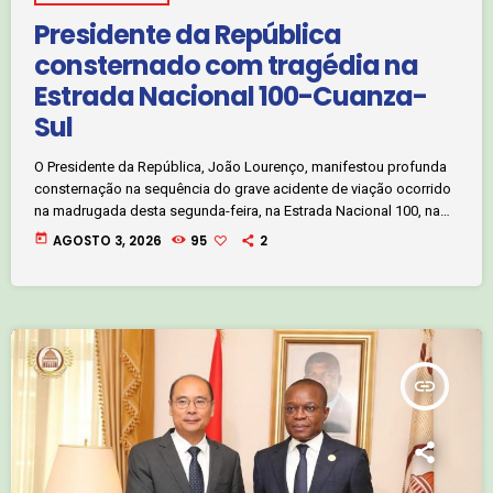
Presidente da República
consternado com tragédia na
Estrada Nacional 100-Cuanza-
Sul
O Presidente da República, João Lourenço, manifestou profunda
consternação na sequência do grave acidente de viação ocorrido
na madrugada desta segunda-feira, na Estrada Nacional 100, na
província do Cuanza Sul, que provocou dezenas de mortos e
today
AGOSTO 3, 2026
95
2
feridos. Numa mensagem dirigida à nação, o Chefe de Estado
associou-se ao clima de consternação e amargura vivido pela
sociedade angolana, de Cabinda ao Cunene, lamentando que o
sinistro tenha, uma vez mais, ensanguentado […]
insert_link