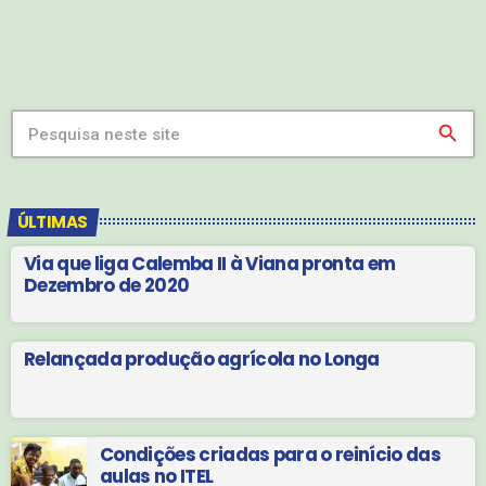
search
ÚLTIMAS
Via que liga Calemba II à Viana pronta em
Dezembro de 2020
Relançada produção agrícola no Longa
Condições criadas para o reinício das
aulas no ITEL