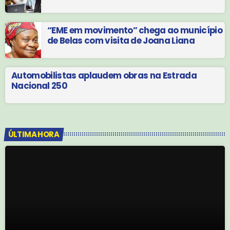
“EME em movimento” chega ao município
de Belas com visita de Joana Liana
Automobilistas aplaudem obras na Estrada
Nacional 250
ÚLTIMA HORA