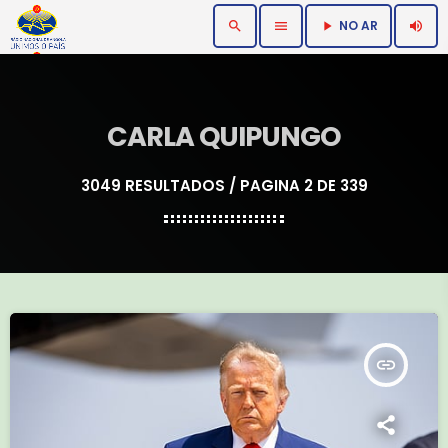
NO AR
search
menu
volume_up
play_arrow
CARLA QUIPUNGO
3049 RESULTADOS / PAGINA 2 DE 339
insert_link