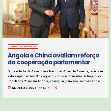
CANAL A - DESTAQUE
Angola e China avaliam reforço
da cooperação parlamentar
O presidente da Assembleia Nacional, Adão de Almeida, reuniu-se
esta segunda-feira, 3 de agosto, com o embaixador da República
Popular da China em Angola, Zhang Bin, para analisar o estado da
cooperação bilateral e identificar novas oportunidades de
today
AGOSTO 3, 2026
59
colaboração entre os parlamentos dos dois países. No final da
audiência, o diplomata chinês destacou que o encontro permitiu
fazer um balanço positivo das relações entre Angola e a China,
bem como […]