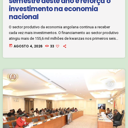
semestre deste ano e reforça o
investimento na economia
nacional
O sector produtivo da economia angolana continua a receber
cada vez mais investimentos. O financiamento ao sector produtivo
atingiu mais de 155,6 mil milhões de kwanzas nos primeiros seis
meses deste ano, com a indústria transformadora, a pecuária e a
today
AGOSTO 4, 2026
33
agricultura a liderarem a lista dos sectores que mais investimentos
receberam no primeiro semestre. Jornalista Romão Ferreira. Clique
no áudio abaixo e ouça:
insert_link