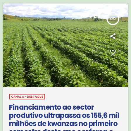
declarações volta a aumentar a […]
insert_link
CANAL A - DESTAQUE
Financiamento ao sector
produtivo ultrapassa os 155,6 mil
milhões de kwanzas no primeiro