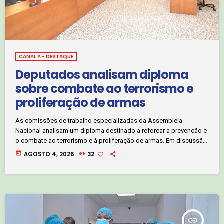
CANAL A - DESTAQUE
Deputados analisam diploma
sobre combate ao terrorismo e
proliferação de armas
As comissões de trabalho especializadas da Assembleia
Nacional analisam um diploma destinado a reforçar a prevenção e
o combate ao terrorismo e à proliferação de armas. Em discussão
está a Proposta de Lei sobre a Designação e Execução de Actos
today
AGOSTO 4, 2026
32
Jurídicos Internacionais, instrumento que visa adequar a
legislação nacional às normas e compromissos internacionais
assumidos por Angola nesta matéria. Entretanto, está
praticamente concluída, na especialidade, a apreciação da
Proposta de […]
insert_link