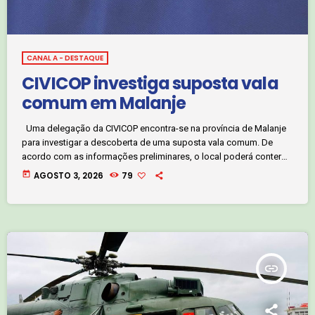
CANAL A - DESTAQUE
CIVICOP investiga suposta vala
comum em Malanje
Uma delegação da CIVICOP encontra-se na província de Malanje
para investigar a descoberta de uma suposta vala comum. De
acordo com as informações preliminares, o local poderá conter
os restos mortais de 41 pessoas, alegadamente vítimas do
today
AGOSTO 3, 2026
79
conflito pós-eleitoral de 1992. A equipa realiza trabalhos de
verificação e recolha de elementos para confirmar a origem dos
restos mortais e proceder à respetiva identificação. Jornalista
Carlos Jorge. Clique no áudio […]
insert_link