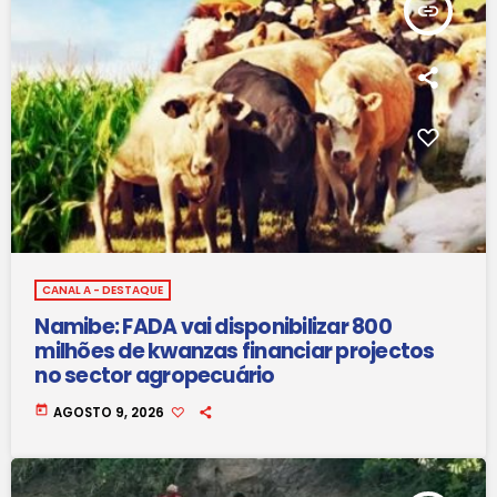
insert_link
CANAL A - DESTAQUE
Namibe: FADA vai disponibilizar 800
milhões de kwanzas financiar projectos
no sector agropecuário
today
AGOSTO 9, 2026