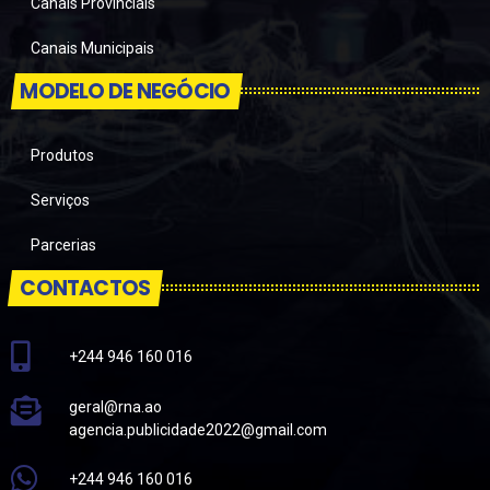
Canais Provinciais
Canais Municipais
MODELO DE NEGÓCIO
Produtos
Serviços
Parcerias
CONTACTOS
+244 946 160 016
geral@rna.ao
agencia.publicidade2022@gmail.com
+244 946 160 016