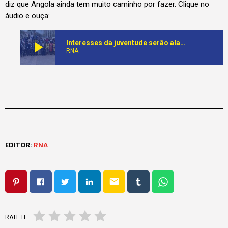
diz que Angola ainda tem muito caminho por fazer. Clique no
áudio e ouça:
play_arrow
Interesses da juventude serão alargados com a criação da AVPA
RNA
EDITOR:
RNA
email
RATE IT