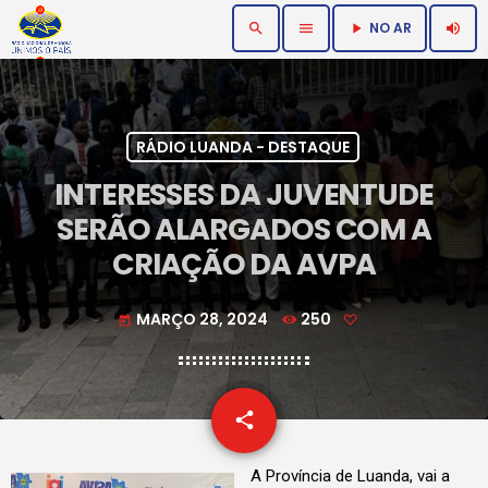
NO AR
search
menu
volume_up
play_arrow
RÁDIO LUANDA - DESTAQUE
INTERESSES DA JUVENTUDE
SERÃO ALARGADOS COM A
CRIAÇÃO DA AVPA
MARÇO 28, 2024
250
today
email
share
A Província de Luanda, vai a