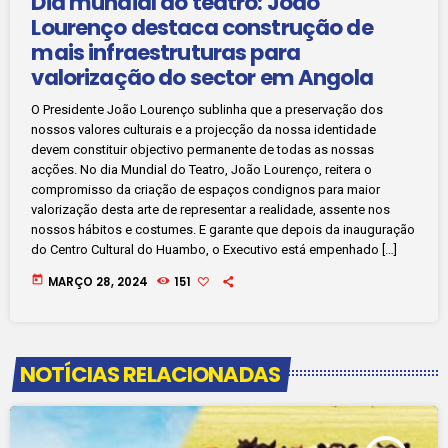
Dia mundial do teatro: João
Lourenço destaca construção de
mais infraestruturas para
valorização do sector em Angola
O Presidente João Lourenço sublinha que a preservação dos
nossos valores culturais e a projecção da nossa identidade
devem constituir objectivo permanente de todas as nossas
acções. No dia Mundial do Teatro, João Lourenço, reitera o
compromisso da criação de espaços condignos para maior
valorização desta arte de representar a realidade, assente nos
nossos hábitos e costumes. E garante que depois da inauguração
do Centro Cultural do Huambo, o Executivo está empenhado […]
today
MARÇO 28, 2024
151
NOTÍCIAS RELACIONADAS