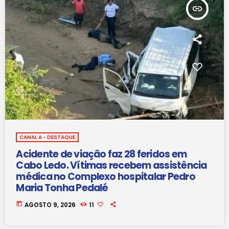
insert_link
CANAL A - DESTAQUE
Acidente de viação faz 28 feridos em
Cabo Ledo. Vítimas recebem assistência
médica no Complexo hospitalar Pedro
Maria Tonha Pedalé
today
AGOSTO 9, 2026
11