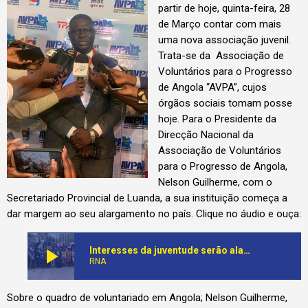
partir de hoje, quinta-feira, 28
de Março contar com mais
uma nova associação juvenil.
Trata-se da Associação de
Voluntários para o Progresso
de Angola “AVPA”, cujos
órgãos sociais tomam posse
hoje. Para o Presidente da
Direcção Nacional da
Associação de Voluntários
para o Progresso de Angola,
Nelson Guilherme, com o
Secretariado Provincial de Luanda, a sua instituição começa a
dar margem ao seu alargamento no país. Clique no áudio e ouça:
play_arrow
Interesses da juventude serão alargados com a criação da AVPA
RNA
Sobre o quadro de voluntariado em Angola; Nelson Guilherme,