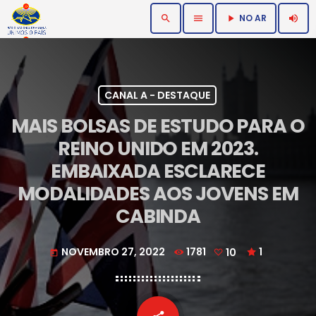
NO AR
search
menu
volume_up
play_arrow
CANAL A - DESTAQUE
MAIS BOLSAS DE ESTUDO PARA O
REINO UNIDO EM 2023.
EMBAIXADA ESCLARECE
MODALIDADES AOS JOVENS EM
CABINDA
NOVEMBRO 27, 2022
1781
10
1
today