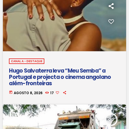
CANAL A - DESTAQUE
Hugo Salvaterra leva “Meu Semba” a
Portugal e projecta o cinema angolano
além-fronteiras
today
AGOSTO 8, 2026
17
insert_link