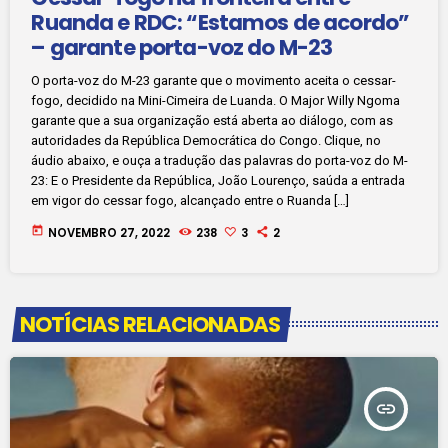
Ruanda e RDC: “Estamos de acordo”
– garante porta-voz do M-23
O porta-voz do M-23 garante que o movimento aceita o cessar-
fogo, decidido na Mini-Cimeira de Luanda. O Major Willy Ngoma
garante que a sua organização está aberta ao diálogo, com as
autoridades da República Democrática do Congo. Clique, no
áudio abaixo, e ouça a tradução das palavras do porta-voz do M-
23: E o Presidente da República, João Lourenço, saúda a entrada
em vigor do cessar fogo, alcançado entre o Ruanda […]
today
NOVEMBRO 27, 2022
238
3
2
NOTÍCIAS RELACIONADAS
insert_link