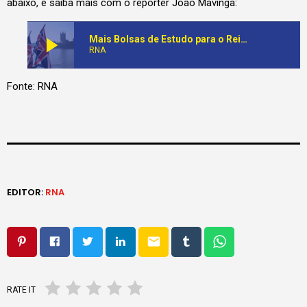
abaixo, e saiba mais com o repórter João Mavinga:
play_arrow
Mais Bolsas de Estudo para o Reino Unido em 2023. Embaixada esclarece modalidades aos jovens em Cabinda
RNA
Fonte: RNA
EDITOR:
RNA
email
RATE IT