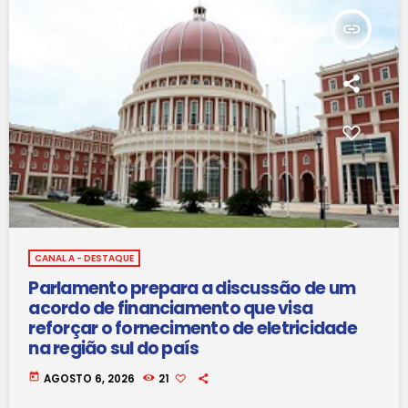
insert_link
CANAL A - DESTAQUE
Parlamento prepara a discussão de um
acordo de financiamento que visa
reforçar o fornecimento de eletricidade
na região sul do país
today
AGOSTO 6, 2026
21