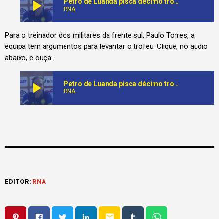
play_arrow
Petro de Luanda pisca décimo troféu da supertaça
RNA
Para o treinador dos militares da frente sul, Paulo Torres, a
equipa tem argumentos para levantar o troféu. Clique, no áudio
abaixo, e ouça:
play_arrow
Petro de Luanda pisca décimo troféu da supertaça
RNA
EDITOR:
RNA
email