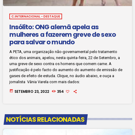
C.INTERNACIONAL - DESTAQUE
Insólito: ONG alemã apela as
mulheres a fazerem greve de sexo
para salvar o mundo
A PETA, uma organização não-governamental pelo tratamento
ético dos animais, apelou, nesta quinta-feira, 22 de Setembro, a
uma greve de sexo contra os homens que comem carne. A
justificação é pelo facto do aumento do aumento de emissão de
gases de efeito de estuda. Clique, no áudio abaixo, e ouça a
jornalista Vânia Varela com mais dados:
today
SETEMBRO 23, 2022
354
NOTÍCIAS RELACIONADAS