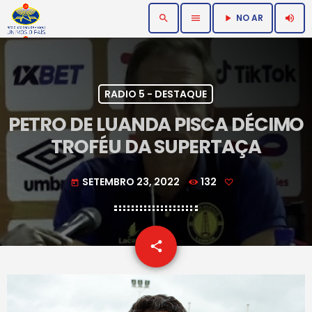
NO AR
search
menu
volume_up
play_arrow
RADIO 5 - DESTAQUE
PETRO DE LUANDA PISCA DÉCIMO
TROFÉU DA SUPERTAÇA
SETEMBRO 23, 2022
132
today
email
share