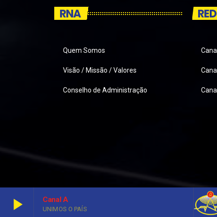
RNA
RED
Quem Somos
Cana
Visão / Missão / Valores
Canai
Conselho de Administração
Cana
play_arrow
Canal A
UNIMOS O PAÍS