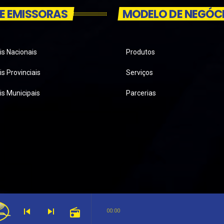
E EMISSORAS
MODELO DE NEGÓC
is Nacionais
Produtos
s Provinciais
Serviços
is Municipais
Parcerias
skip_previous
skip_next
radio
00:00