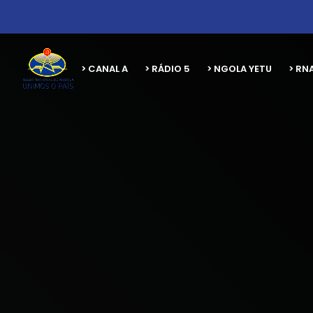
> CANAL A
> RÁDIO 5
> NGOLA YETU
> RN