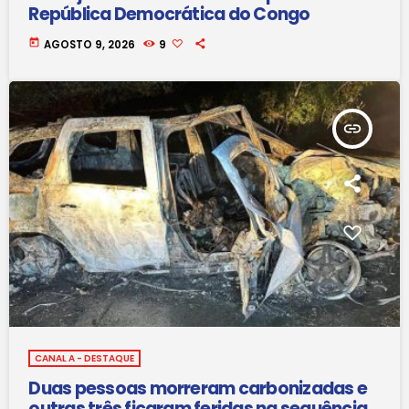
República Democrática do Congo
today
AGOSTO 9, 2026
9
insert_link
CANAL A - DESTAQUE
Duas pessoas morreram carbonizadas e
outras três ficaram feridas na sequência