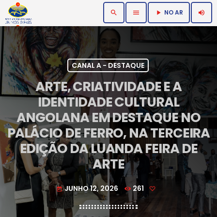
NO AR
search
menu
volume_up
play_arrow
CANAL A - DESTAQUE
ARTE, CRIATIVIDADE E A
IDENTIDADE CULTURAL
ANGOLANA EM DESTAQUE NO
PALÁCIO DE FERRO, NA TERCEIRA
EDIÇÃO DA LUANDA FEIRA DE
ARTE
JUNHO 12, 2026
261
today