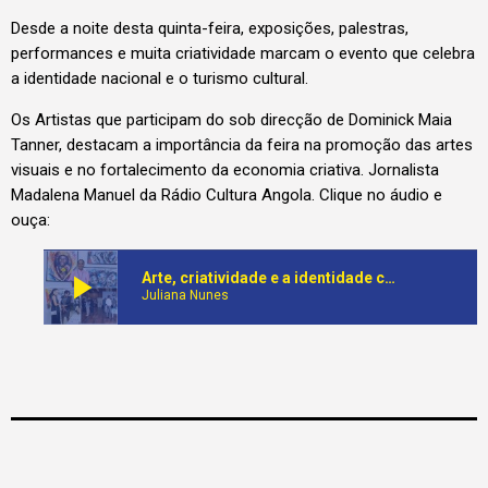
Desde a noite desta quinta-feira, exposições, palestras,
performances e muita criatividade marcam o evento que celebra
a identidade nacional e o turismo cultural.
Os Artistas que participam do sob direcção de Dominick Maia
Tanner, destacam a importância da feira na promoção das artes
visuais e no fortalecimento da economia criativa. Jornalista
Madalena Manuel da Rádio Cultura Angola. Clique no áudio e
ouça:
play_arrow
Arte, criatividade e a identidade cultural angolana em destaque no Palácio de Ferro, na terceira edição da Luanda Feira de Arte
Juliana Nunes