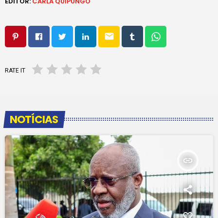
EDITOR:
CARLA QUIPUNGO
email
RATE IT
NOTÍCIAS
insert_link