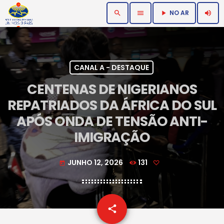
NO AR
search
menu
volume_up
play_arrow
CANAL A - DESTAQUE
CENTENAS DE NIGERIANOS
REPATRIADOS DA ÁFRICA DO SUL
APÓS ONDA DE TENSÃO ANTI-
IMIGRAÇÃO
JUNHO 12, 2026
131
today
email
share