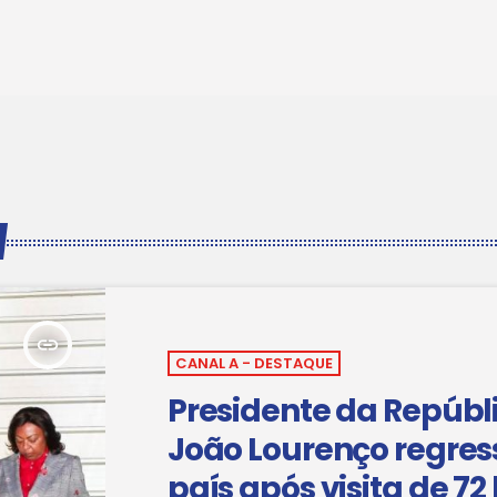
insert_link
CANAL A - DESTAQUE
Presidente da Repúbl
João Lourenço regres
país após visita de 72