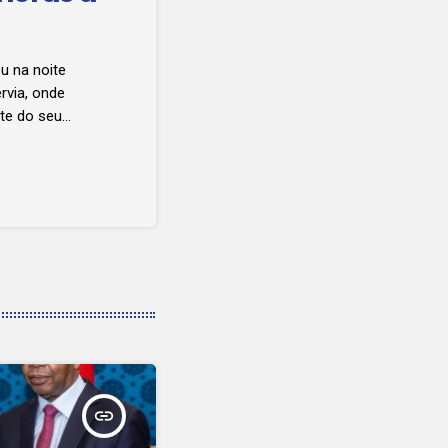
u na noite
érvia, onde
ite do seu
insert_link