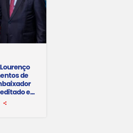
 Lourenço
entos de
mbaixador
reditado em