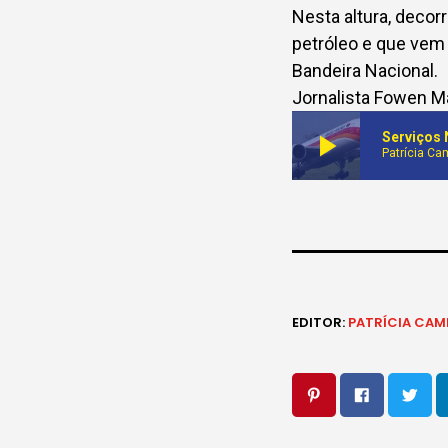
Nesta altura, decor
petróleo e que vem
Bandeira Nacional.
Jornalista Fowen Ma
play_arrow
Patrícia C
EDITOR:
PATRÍCIA CA