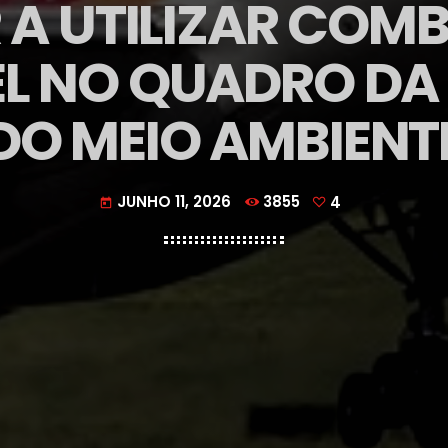
 A UTILIZAR COMB
L NO QUADRO D
DO MEIO AMBIENT
JUNHO 11, 2026
3855
4
today