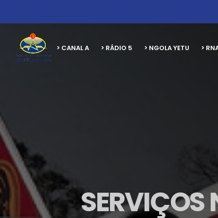
> CANAL A
> RÁDIO 5
> NGOLA YETU
> RN
SERVIÇOS 