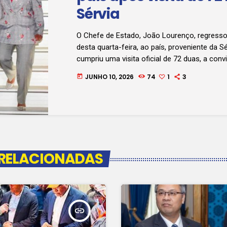
Sérvia
O Chefe de Estado, João Lourenço, regresso
desta quarta-feira, ao país, proveniente da S
cumpriu uma visita oficial de 72 duas, a conv
homólogo sérvio.
JUNHO 10, 2026
74
1
3
today
 RELACIONADAS
insert_link