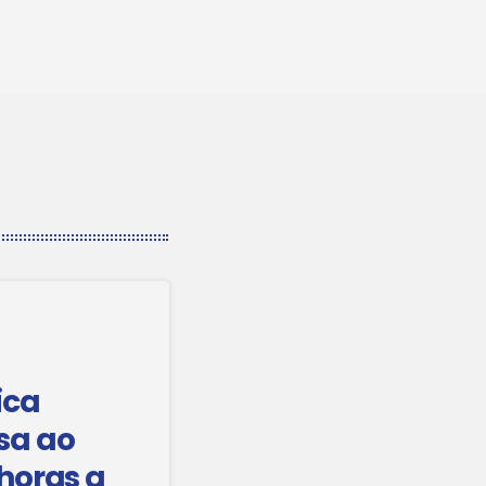
ica
sa ao
 horas a