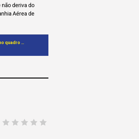
 não deriva do
anhia Aérea de
Serviços Nacionais de Aviação vão passar a utilizar combustível sustentável no quadro da protecção do meio ambiente