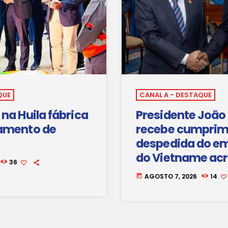
QUE
CANAL A - DESTAQUE
na Huila fábrica
Presidente João
amento de
recebe cumprim
despedida do e
do Vietname ac
36
Angola
AGOSTO 7, 2026
14
today