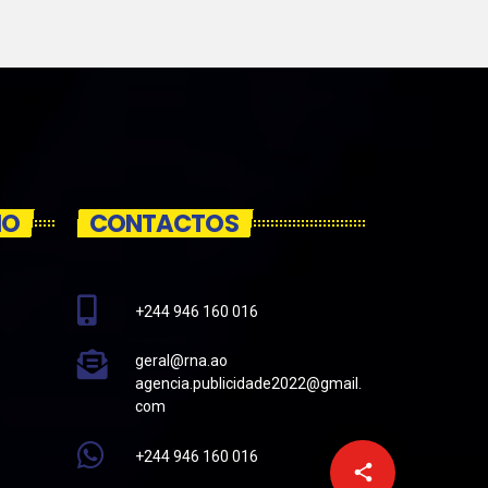
IO
CONTACTOS
+244 946 160 016
geral@rna.ao
agencia.publicidade2022@gmail.
com
+244 946 160 016
email
share
4