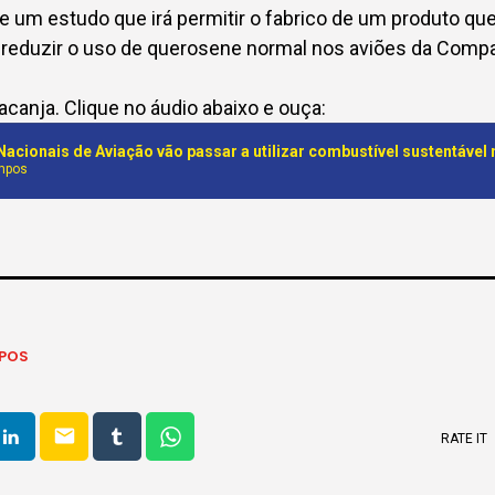
re um estudo que irá permitir o fabrico de um produto que
 reduzir o uso de querosene normal nos aviões da Comp
canja. Clique no áudio abaixo e ouça:
ampos
MPOS
email
RATE IT