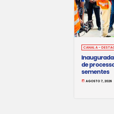
CANAL A - DESTA
Inaugurada 
de process
sementes
AGOSTO 7, 2026
today