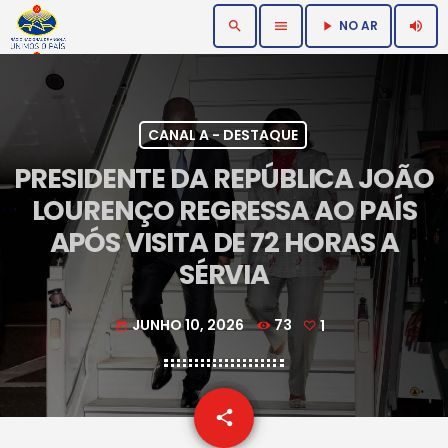
NO AR
search
menu
volume_up
play_arrow
CANAL A - DESTAQUE
PRESIDENTE DA REPÚBLICA JOÃO
LOURENÇO REGRESSA AO PAÍS
APÓS VISITA DE 72 HORAS A
SÉRVIA
JUNHO 10, 2026
73
1
today
email
share
1