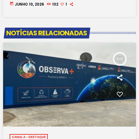
today
JUNHO 10, 2026
102
1
NOTÍCIAS RELACIONADAS
insert_link
CANAL A - DESTAQUE