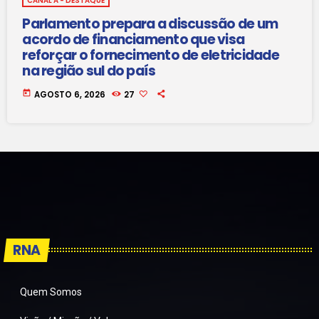
CANAL A - DESTAQUE
Parlamento prepara a discussão de um
acordo de financiamento que visa
reforçar o fornecimento de eletricidade
na região sul do país
today
AGOSTO 6, 2026
27
RNA
Quem Somos