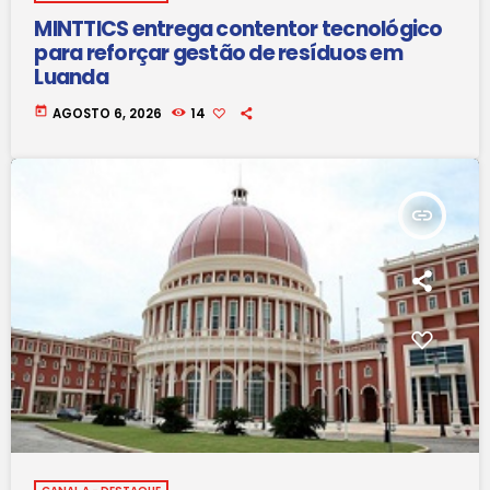
MINTTICS entrega contentor tecnológico
para reforçar gestão de resíduos em
Luanda
today
AGOSTO 6, 2026
14
insert_link