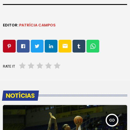
EDITOR:
PATRÍCIA CAMPOS
email
RATE IT
NOTÍCIAS
insert_link