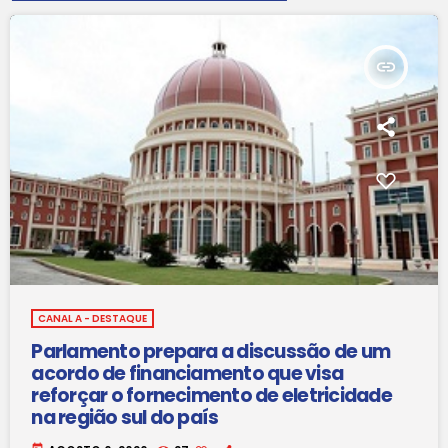
insert_link
CANAL A - DESTAQUE
Parlamento prepara a discussão de um
acordo de financiamento que visa
reforçar o fornecimento de eletricidade
na região sul do país