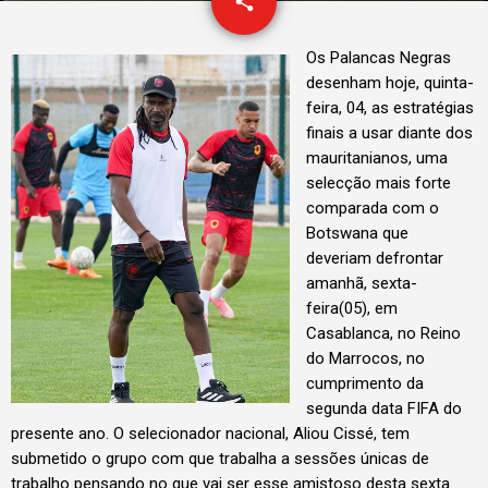
email
share
1
Os Palancas Negras
desenham hoje, quinta-
feira, 04, as estratégias
finais a usar diante dos
mauritanianos, uma
selecção mais forte
comparada com o
Botswana que
deveriam defrontar
amanhã, sexta-
feira(05), em
Casablanca, no Reino
do Marrocos, no
cumprimento da
segunda data FIFA do
presente ano. O selecionador nacional, Aliou Cissé, tem
submetido o grupo com que trabalha a sessões únicas de
trabalho pensando no que vai ser esse amistoso desta sexta