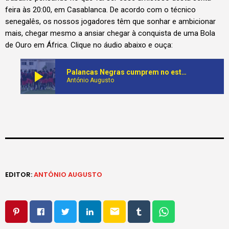
feira às 20:00, em Casablanca. De acordo com o técnico
senegalês, os nossos jogadores têm que sonhar e ambicionar
mais, chegar mesmo a ansiar chegar à conquista de uma Bola
de Ouro em África. Clique no áudio abaixo e ouça:
play_arrow
Palancas Negras cumprem no estágio preparatório em solo marroquino mais um dia da preparação do primeiro particular com a Mauritânia
António Augusto
EDITOR:
ANTÓNIO AUGUSTO
email