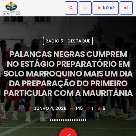
NO AR
search
menu
volume_up
play_arrow
RADIO 5 - DESTAQUE
PALANCAS NEGRAS CUMPREM
NO ESTÁGIO PREPARATÓRIO EM
SOLO MARROQUINO MAIS UM DIA
DA PREPARAÇÃO DO PRIMEIRO
PARTICULAR COM A MAURITÂNIA
JUNHO 4, 2026
145
1
5
today