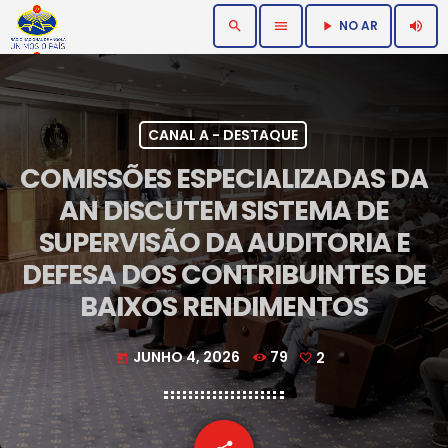
NO AR
search
menu
volume_up
play_arrow
CANAL A - DESTAQUE
COMISSÕES ESPECIALIZADAS DA
AN DISCUTEM SISTEMA DE
SUPERVISÃO DA AUDITORIA E
DEFESA DOS CONTRIBUINTES DE
BAIXOS RENDIMENTOS
JUNHO 4, 2026
79
2
today