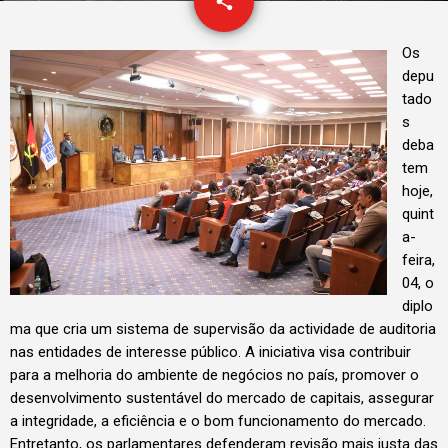
email
share
2
Os
depu
tado
s
deba
tem
hoje,
quint
a-
feira,
04, o
diplo
ma que cria um sistema de supervisão da actividade de auditoria
nas entidades de interesse público. A iniciativa visa contribuir
para a melhoria do ambiente de negócios no país, promover o
desenvolvimento sustentável do mercado de capitais, assegurar
a integridade, a eficiência e o bom funcionamento do mercado.
Entretanto, os parlamentares defenderam revisão mais justa das