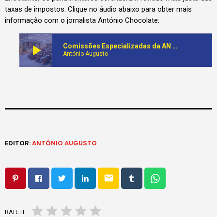
taxas de impostos. Clique no áudio abaixo para obter mais
informação com o jornalista António Chocolate:
play_arrow
Comissões Especializadas da AN discutem sistema de supervisão da auditoria e defesa dos contribuintes de baixos rendimentos
António Augusto
EDITOR:
ANTÓNIO AUGUSTO
email
RATE IT