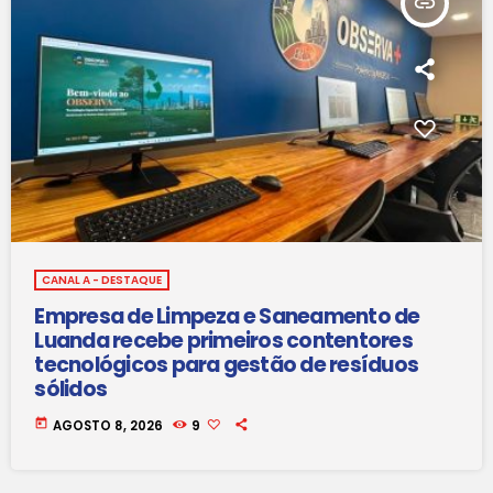
insert_link
CANAL A - DESTAQUE
Empresa de Limpeza e Saneamento de
Luanda recebe primeiros contentores
tecnológicos para gestão de resíduos
sólidos
today
AGOSTO 8, 2026
9