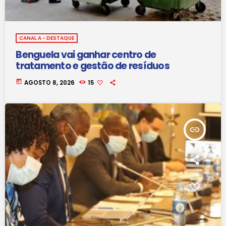
CANAL A - DESTAQUE
Benguela vai ganhar centro de
tratamento e gestão de resíduos
today
AGOSTO 8, 2026
15
insert_link