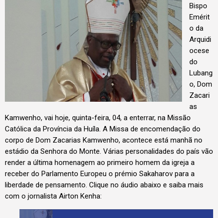
Bispo
Emérit
o da
Arquidi
ocese
do
Lubang
o, Dom
Zacari
as
Kamwenho, vai hoje, quinta-feira, 04, a enterrar, na Missão
Católica da Província da Huíla. A Missa de encomendação do
corpo de Dom Zacarias Kamwenho, acontece está manhã no
estádio da Senhora do Monte. Várias personalidades do país vão
render a última homenagem ao primeiro homem da igreja a
receber do Parlamento Europeu o prémio Sakaharov para a
liberdade de pensamento. Clique no áudio abaixo e saiba mais
com o jornalista Airton Kenha: