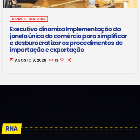
CANAL A - DESTAQUE
Executivo dinamiza Implementação da
janela única do comércio para simplificar
e desburocratizar os procedimentos de
importação e exportação
today
AGOSTO 8, 2026
13
RNA