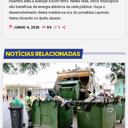
Huambo está a avançar a bom ritmo. Nesta fase, cinco municípios
vão beneficiar de energia eléctrica da rede pública. Ouça o
desenvolvimento desta matéria na voz do jornalista Laurindo
Vieira clicando no áudio abaixo:
today
JUNHO 4, 2026
84
1
NOTÍCIAS RELACIONADAS
insert_link