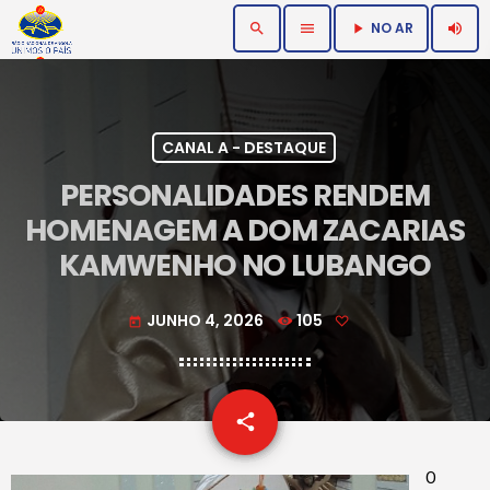
NO AR
search
menu
volume_up
play_arrow
CANAL A - DESTAQUE
PERSONALIDADES RENDEM
HOMENAGEM A DOM ZACARIAS
KAMWENHO NO LUBANGO
JUNHO 4, 2026
105
today
email
share
O