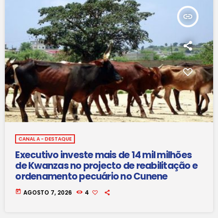
insert_link
CANAL A - DESTAQUE
Executivo investe mais de 14 mil milhões
de Kwanzas no projecto de reabilitação e
ordenamento pecuário no Cunene
today
AGOSTO 7, 2026
4