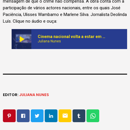
mensagem de que o crime não compensa. A obra conta com a
participação de vários actores nacionais, entre os quais José
Paciência, Ulisses Wambamo e Marlene Silva. Jornalista Deolinda
Luís. Clique no áudio e ouça:
play_arrow
Cinema nacional volta a estar em alta com o lançamento do filme “KATALEKO”
Juliana Nunes
EDITOR:
JULIANA NUNES
email