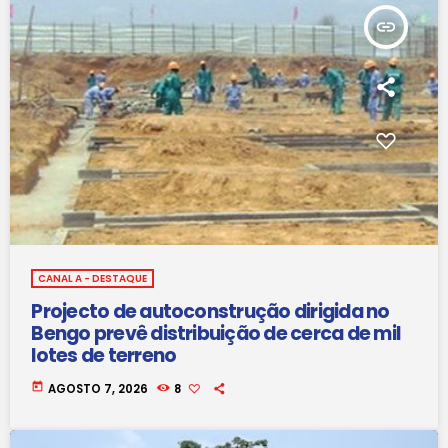
insert_link
CANAL A - DESTAQUE
Projecto de autoconstrução dirigida no
Bengo prevê distribuição de cerca de mil
lotes de terreno
today
AGOSTO 7, 2026
8