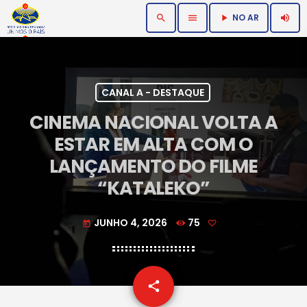
NO AR
search
menu
volume_up
play_arrow
CANAL A - DESTAQUE
CINEMA NACIONAL VOLTA A
ESTAR EM ALTA COM O
LANÇAMENTO DO FILME
“KATALEKO”
JUNHO 4, 2026
75
today
email
share