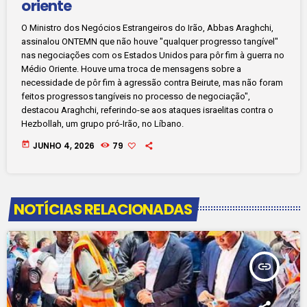
oriente
O Ministro dos Negócios Estrangeiros do Irão, Abbas Araghchi,
assinalou ONTEMN que não houve "qualquer progresso tangível"
nas negociações com os Estados Unidos para pôr fim à guerra no
Médio Oriente. Houve uma troca de mensagens sobre a
necessidade de pôr fim à agressão contra Beirute, mas não foram
feitos progressos tangíveis no processo de negociação",
destacou Araghchi, referindo-se aos ataques israelitas contra o
Hezbollah, um grupo pró-Irão, no Líbano.
today
JUNHO 4, 2026
79
NOTÍCIAS RELACIONADAS
insert_link