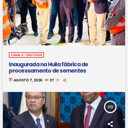
CANAL A - DESTAQUE
Inaugurada na Huila fábrica de
processamento de sementes
today
AGOSTO 7, 2026
27
insert_link