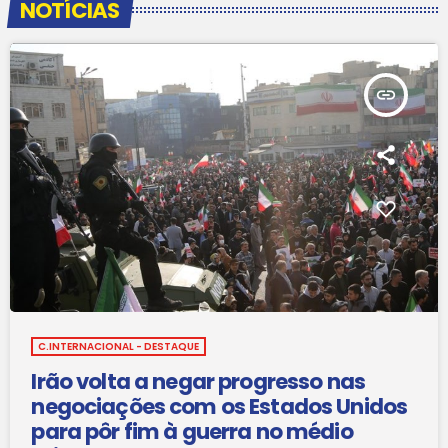
NOTÍCIAS
insert_link
C.INTERNACIONAL - DESTAQUE
Irão volta a negar progresso nas
negociações com os Estados Unidos
para pôr fim à guerra no médio