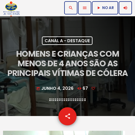
NO AR
search
menu
volume_up
play_arrow
CANAL A - DESTAQUE
HOMENS E CRIANÇAS COM
MENOS DE 4 ANOS SÃO AS
PRINCIPAIS VÍTIMAS DE CÓLERA
JUNHO 4, 2026
67
today
email
share