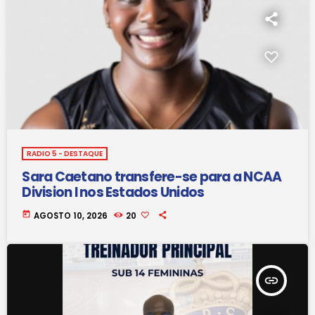
RADIO 5 - DESTAQUE
Sara Caetano transfere-se para a NCAA
Division I nos Estados Unidos
today
AGOSTO 10, 2026
20
insert_link