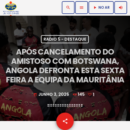
NO AR
search
menu
volume_up
play_arrow
RADIO 5 - DESTAQUE
APÓS CANCELAMENTO DO
AMISTOSO COM BOTSWANA,
ANGOLA DEFRONTA ESTA SEXTA
FEIRA A EQUIPA DA MAURITÂNIA
JUNHO 3, 2026
145
1
today
email
share
1