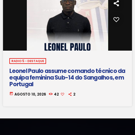
RADIO 5 - DESTAQUE
Leonel Paulo assume comando técnico da
equipa feminina Sub-14 do Sangalhos, em
Portugal
today
AGOSTO 10, 2026
42
2