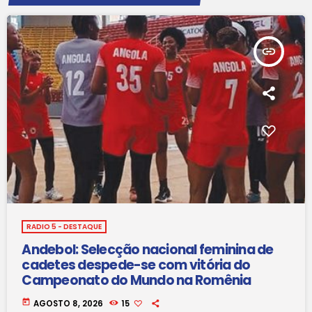
insert_link
RADIO 5 - DESTAQUE
Andebol: Selecção nacional feminina de
cadetes despede-se com vitória do
Campeonato do Mundo na Romênia
today
AGOSTO 8, 2026
15