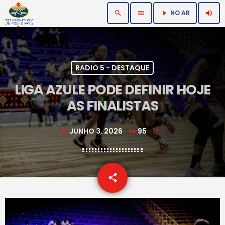
NO AR
search
menu
volume_up
play_arrow
RADIO 5 - DESTAQUE
LIGA AZULE PODE DEFINIR HOJE
AS FINALISTAS
JUNHO 3, 2026
95
today
email
share