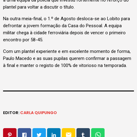
a uma equipa da polícia que investiu fortemente no reforço do
plantel para voltar a discutir o título.
Na outra meia-final, o 1.º de Agosto desloca-se ao Lobito para
defrontar a jovem formação da Casa do Pessoal. A equipa
militar chega à cidade ferroviária depois de vencer o primeiro
encontro por 58-45.
Com um plantel experiente e em excelente momento de forma,
Paulo Macedo e as suas pupilas querem confirmar a passagem
à final e manter o registo de 100% de vitorioso na temporada.
EDITOR:
CARLA QUIPUNGO
email