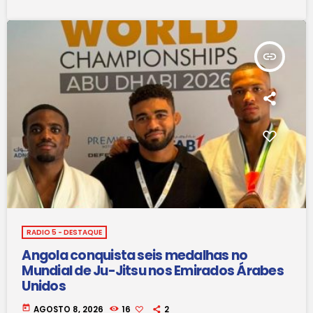
insert_link
RADIO 5 - DESTAQUE
Angola conquista seis medalhas no
Mundial de Ju-Jitsu nos Emirados Árabes
Unidos
today
AGOSTO 8, 2026
16
2