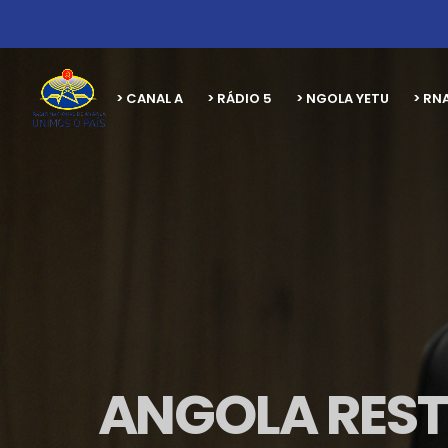
> CANAL A
> RÁDIO 5
> NGOLA YETU
> RN
ANGOLA REST