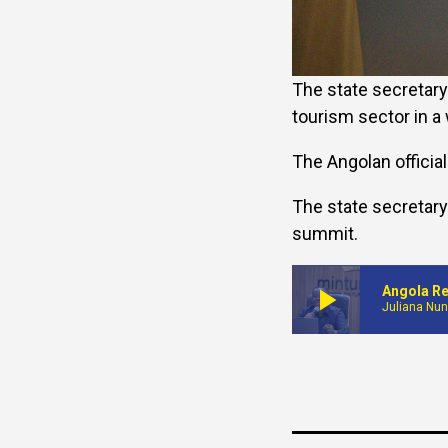
The state secretary 
tourism sector in a 
The Angolan officia
The state secretary
summit.
play_arrow
Angola Re
Juliana Nu