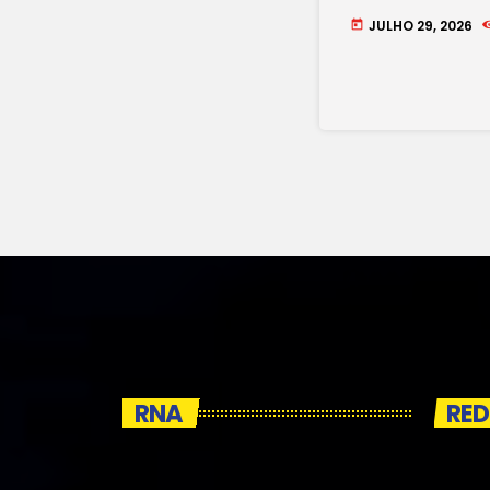
JULHO 29, 2026
today
RNA
RED