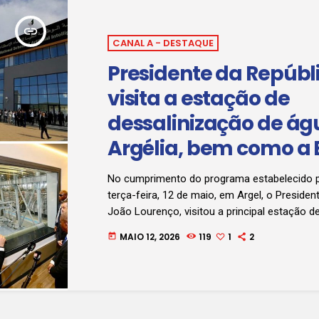
insert_link
CANAL A - DESTAQUE
Presidente da Repúbl
visita a estação de
dessalinização de ág
Argélia, bem como a 
Nacional de Inteligên
No cumprimento do programa estabelecido p
Artificial
terça-feira, 12 de maio, em Argel, o Presiden
João Lourenço, visitou a principal estação d
dessalinização de água do mar, localizada n
MAIO 12, 2026
119
1
2
today
capital argelina. Trata-se de uma infra-estru
essencialmente com capacidade técnica do 
considerada a número um de África, entre ou
pelo grande volume de água que processa: 9
metros cúbicos por dia. […]