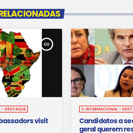
 RELACIONADAS
insert_link
 - DESTAQUE
C.INTERNACIONAL - DES
assadors visit
Candidatos a se
geral querem re