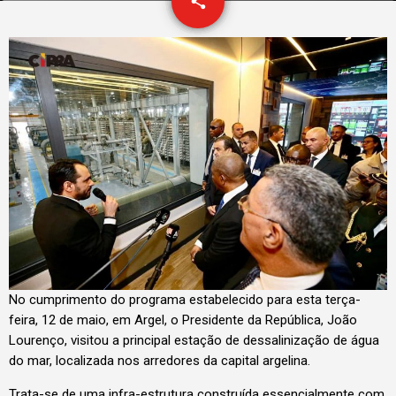
email
share
1
No cumprimento do programa estabelecido para esta terça-
feira, 12 de maio, em Argel, o Presidente da República, João
Lourenço, visitou a principal estação de dessalinização de água
do mar, localizada nos arredores da capital argelina.
Trata-se de uma infra-estrutura construída essencialmente com