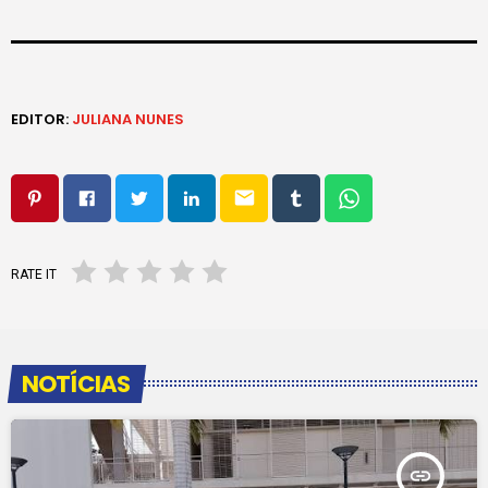
EDITOR:
JULIANA NUNES
email
RATE IT
NOTÍCIAS
insert_link