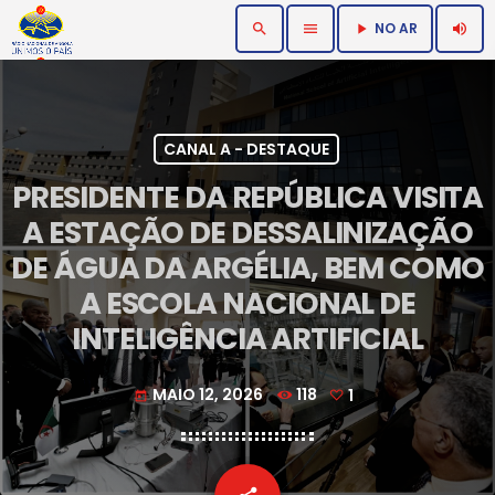
NO AR
search
menu
volume_up
play_arrow
CANAL A - DESTAQUE
PRESIDENTE DA REPÚBLICA VISITA
A ESTAÇÃO DE DESSALINIZAÇÃO
DE ÁGUA DA ARGÉLIA, BEM COMO
A ESCOLA NACIONAL DE
INTELIGÊNCIA ARTIFICIAL
MAIO 12, 2026
118
1
today