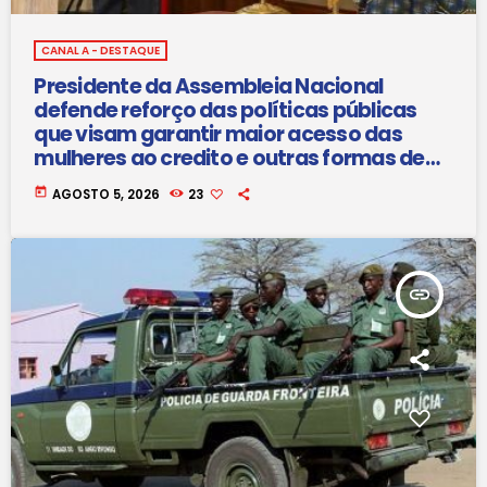
CANAL A - DESTAQUE
Presidente da Assembleia Nacional
defende reforço das políticas públicas
que visam garantir maior acesso das
mulheres ao credito e outras formas de
financiamento
today
AGOSTO 5, 2026
23
insert_link