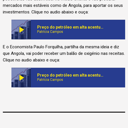
mercados mais estáveis como de Angola, para aportar os seus
investimentos. Clique no audio abaixo e ouça:
play_arrow
Preço do petróleo em alta acentuada nos principais mercados internacionais a medida que se inteficam os ataques contra o Irão
Patrícia Campos
E o Economista Paulo Forquilha, partilha da mesma ideia e diz
que Angola, vai poder receber um balão de oxigénio nas receitas.
Clique no audio abaixo e ouça:
play_arrow
Preço do petróleo em alta acentuada nos principais mercados internacionais a medida que se inteficam os ataques contra o Irão
Patrícia Campos