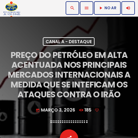
NO AR
search
menu
volume_up
play_arrow
CANAL A - DESTAQUE
PREÇO DO PETRÓLEO EM ALTA
ACENTUADA NOS PRINCIPAIS
MERCADOS INTERNACIONAIS A
MEDIDA QUE SE INTEFICAM OS
ATAQUES CONTRA O IRÃO
MARÇO 3, 2026
185
today