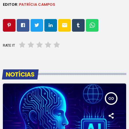
EDITOR:
PATRÍCIA CAMPOS
email
RATE IT
NOTÍCIAS
insert_link