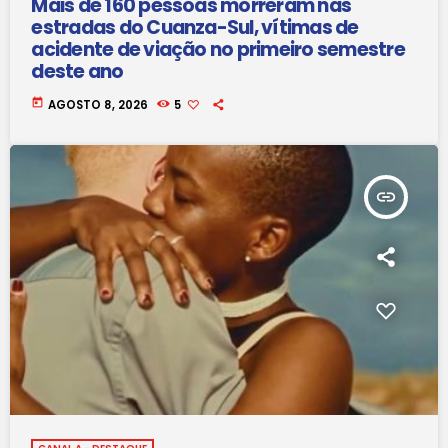
Mais de 160 pessoas morreram nas
estradas do Cuanza-Sul, vítimas de
acidente de viação no primeiro semestre
deste ano
today
AGOSTO 8, 2026
5
insert_link