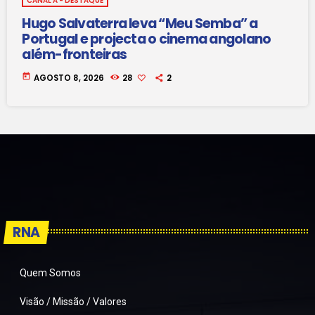
CANAL A - DESTAQUE
Hugo Salvaterra leva “Meu Semba” a
Portugal e projecta o cinema angolano
além-fronteiras
today
AGOSTO 8, 2026
28
2
RNA
Quem Somos
Visão / Missão / Valores