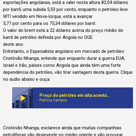
exportações angolanas, está a valer nesta altura 82,04 dólares
por barril, uma subida 5,53 por cento, enquanto o petróleo leve
WTI vendido em Nova-lorque, está a avançar
5,77 por cento para os 75,34 dólares por barril.
O valor do brent está a 22 dólares acima do preço médio do
barril de petróleo definida por Angola no OGE
deste ano.
Entretanto, o Especialista angolano em mercado de petróleo
Cristóvão Nhanga, entende que enquanto durar a guerra EUA,
Israel e Irão, países como Angola que ainda têm uma forte
dependência do petróleo, vão tirar vantagem desta guerra. Clique
no audio abaixo e ouça:
play_arrow
Preço do petróleo em alta acentuada nos principais mercados internacionais a medida que se inteficam os ataques contra o Irão
Patrícia Campos
Cristóvão Nhanga, esclarece ainda que muitas companhias
petrolíferas vão desinvestir no médio oriente e vão procurar