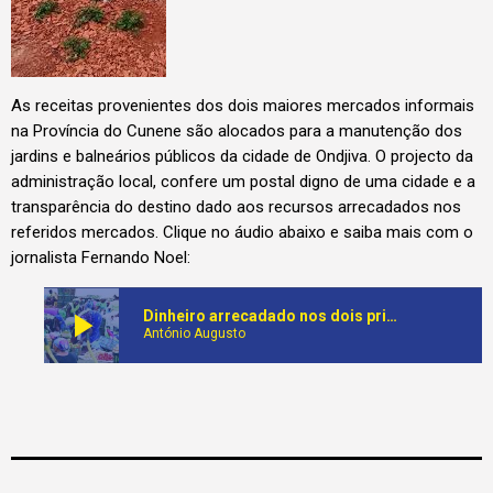
As receitas provenientes dos dois maiores mercados informais
na Província do Cunene são alocados para a manutenção dos
jardins e balneários públicos da cidade de Ondjiva. O projecto da
administração local, confere um postal digno de uma cidade e a
transparência do destino dado aos recursos arrecadados nos
referidos mercados. Clique no áudio abaixo e saiba mais com o
jornalista Fernando Noel:
play_arrow
Dinheiro arrecadado nos dois principais mercados informais do Cunene aplicados para manutenção de jardins e balneários públicos
António Augusto