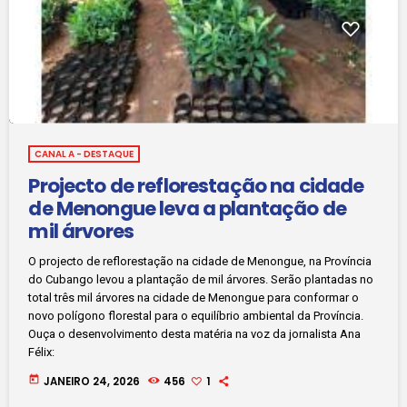
CANAL A - DESTAQUE
Projecto de reflorestação na cidade
de Menongue leva a plantação de
mil árvores
O projecto de reflorestação na cidade de Menongue, na Província
do Cubango levou a plantação de mil árvores. Serão plantadas no
total três mil árvores na cidade de Menongue para conformar o
novo polígono florestal para o equilíbrio ambiental da Província.
Ouça o desenvolvimento desta matéria na voz da jornalista Ana
Félix:
today
JANEIRO 24, 2026
456
1