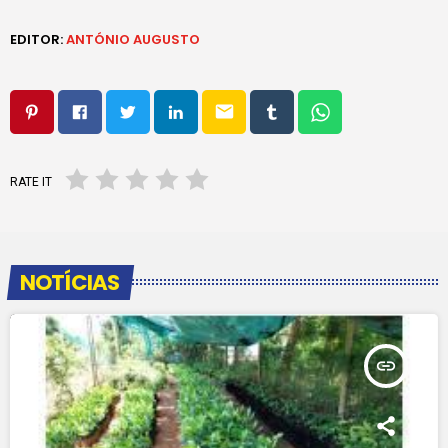
EDITOR:
ANTÓNIO AUGUSTO
email
RATE IT
NOTÍCIAS
insert_link