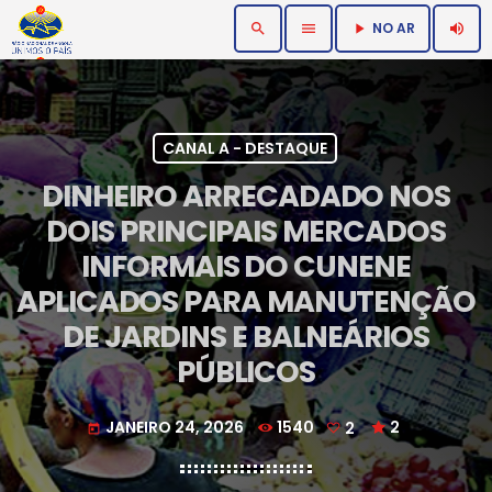
NO AR
search
menu
volume_up
play_arrow
CANAL A - DESTAQUE
DINHEIRO ARRECADADO NOS
DOIS PRINCIPAIS MERCADOS
INFORMAIS DO CUNENE
APLICADOS PARA MANUTENÇÃO
DE JARDINS E BALNEÁRIOS
PÚBLICOS
JANEIRO 24, 2026
1540
2
2
today