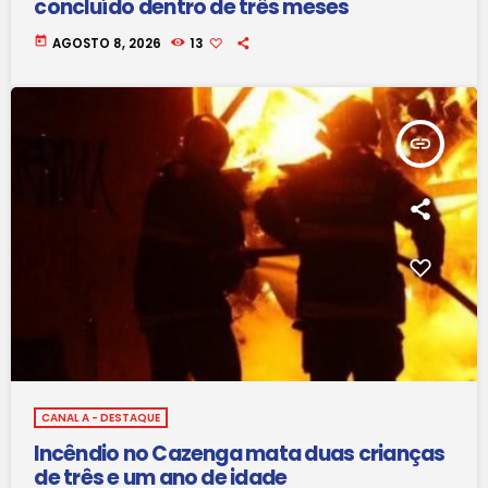
concluído dentro de três meses
today
AGOSTO 8, 2026
13
insert_link
CANAL A - DESTAQUE
Incêndio no Cazenga mata duas crianças
de três e um ano de idade