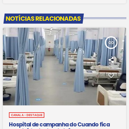
NOTÍCIAS RELACIONADAS
insert_link
CANAL A - DESTAQUE
Hospital de campanha do Cuando fica