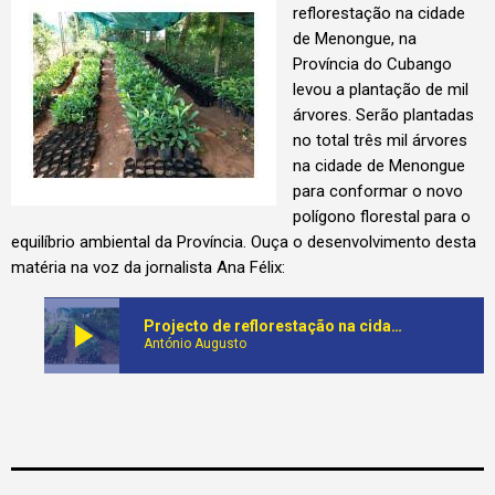
reflorestação na cidade
de Menongue, na
Província do Cubango
levou a plantação de mil
árvores. Serão plantadas
no total três mil árvores
na cidade de Menongue
para conformar o novo
polígono florestal para o
equilíbrio ambiental da Província. Ouça o desenvolvimento desta
matéria na voz da jornalista Ana Félix:
play_arrow
Projecto de reflorestação na cidade de Menongue leva a plantação de mil árvores
António Augusto