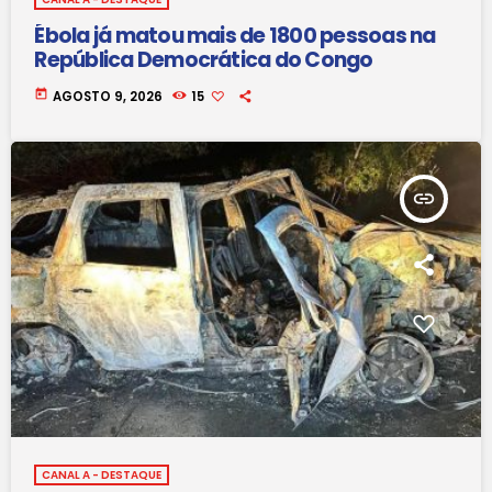
Ébola já matou mais de 1800 pessoas na
República Democrática do Congo
today
AGOSTO 9, 2026
15
insert_link
CANAL A - DESTAQUE