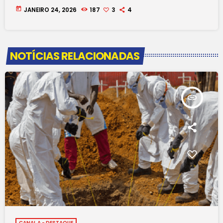
today
JANEIRO 24, 2026
187
3
4
NOTÍCIAS RELACIONADAS
insert_link
CANAL A - DESTAQUE