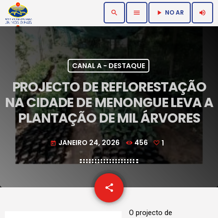
NO AR
search
menu
volume_up
play_arrow
CANAL A - DESTAQUE
PROJECTO DE REFLORESTAÇÃO
NA CIDADE DE MENONGUE LEVA A
PLANTAÇÃO DE MIL ÁRVORES
JANEIRO 24, 2026
456
1
today
email
share
1
O projecto de