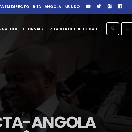
TA EM DIRECTO
RNA
ANGOLA
MUNDO
26 RNA-CHITOTOLO 30 ANOS
> JORNAIS
> TABELA DE PUBLICIDADE
search
menu
ECTA-ANGOLA