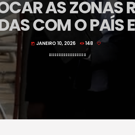
LOCAR AS ZONAS 
AS COM O PAÍS 
JANEIRO 10, 2026
148
today