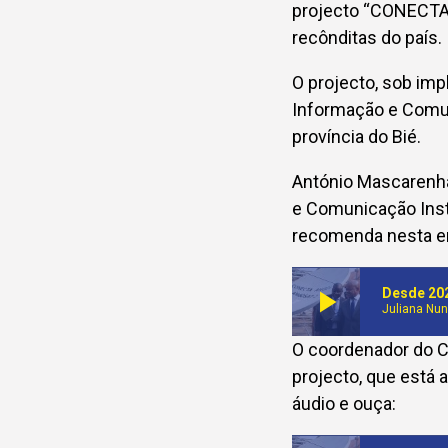
projecto “CONECTA 
recônditas do país.
O projecto, sob im
Informação e Comuni
província do Bié.
António Mascarenha
e Comunicação Ins
recomenda nesta era
play_arrow
Juliana Nu
O coordenador do C
projecto, que está 
áudio e ouça: