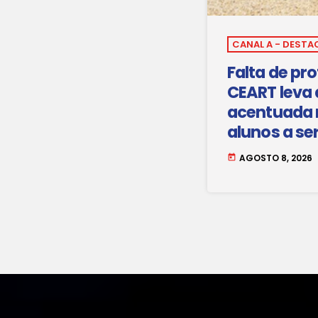
CANAL A - DESTA
Falta de pr
CEART leva
acentuada 
alunos a s
para o próx
AGOSTO 8, 2026
today