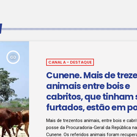
insert_link
CANAL A - DESTAQUE
Cunene. Mais de trez
animais entre bois e
cabritos, que tinham 
furtados, estão em p
PGR
Mais de trezentos animais, entre bois e cabr
posse da Procuradoria-Geral da República na
Cunene. Os referidos animais foram recuper