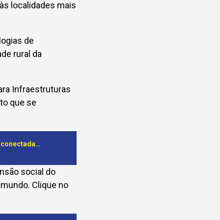
às localidades mais
logias de
de rural da
ra Infraestruturas
to que se
Desde 2023, Projecto CONECTA-ANGOLA está a colocar as zonas recônditas conectadas com o país e o mundo
nsão social do
o mundo. Clique no