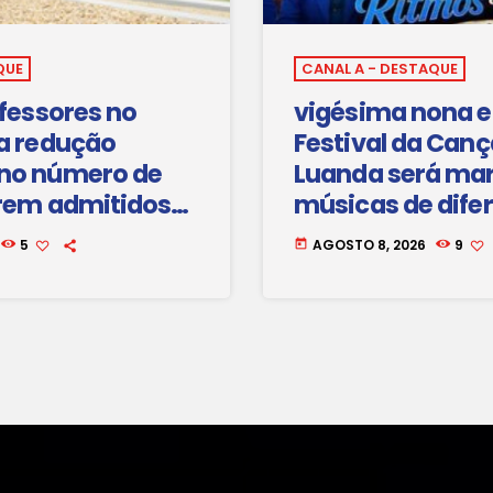
QUE
CANAL A - DESTAQUE
ofessores no
vigésima nona e
 a redução
Festival da Canç
no número de
Luanda será ma
erem admitidos
músicas de dife
imo ano lectivo
gerações
5
AGOSTO 8, 2026
9
today