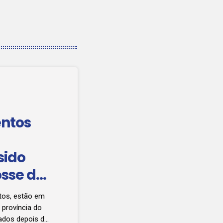
entos
sido
osse da
itos, estão em
 província do
ados depois de