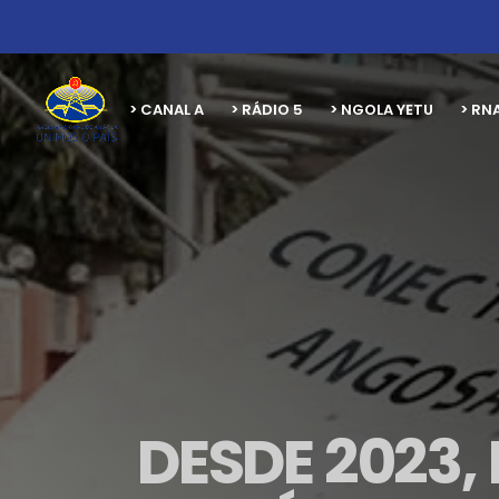
> CANAL A
> RÁDIO 5
> NGOLA YETU
> RN
DESDE 2023