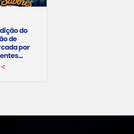
dição do
ão de
rcada por
rentes