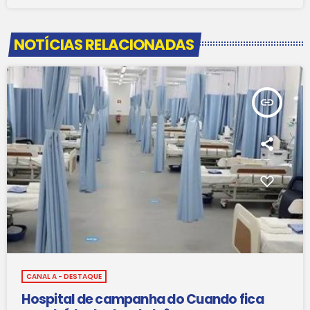
NOTÍCIAS RELACIONADAS
insert_link
CANAL A - DESTAQUE
Hospital de campanha do Cuando fica