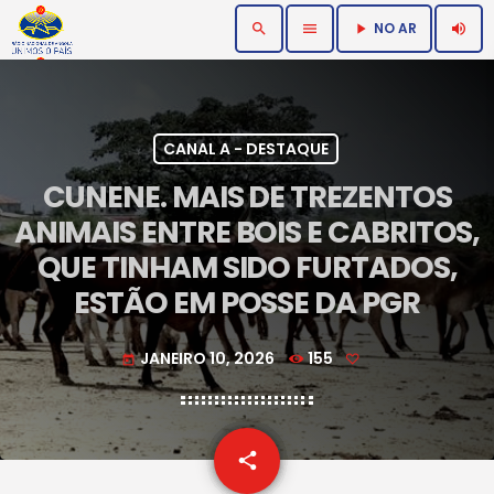
NO AR
search
menu
volume_up
play_arrow
CANAL A - DESTAQUE
CUNENE. MAIS DE TREZENTOS
ANIMAIS ENTRE BOIS E CABRITOS,
QUE TINHAM SIDO FURTADOS,
ESTÃO EM POSSE DA PGR
JANEIRO 10, 2026
155
today
email
share