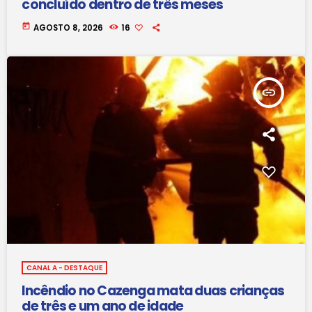
concluído dentro de três meses
today
AGOSTO 8, 2026
16
insert_link
CANAL A - DESTAQUE
Incêndio no Cazenga mata duas crianças
de três e um ano de idade