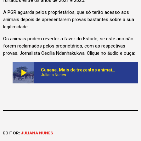
furtados entre os anos de 2021 e 2025.
A PGR aguarda pelos proprietários, que só terão acesso aos
animais depois de apresentarem provas bastantes sobre a sua
legitimidade.
Os animais podem reverter a favor do Estado, se este ano não
forem reclamados pelos proprietários, com as respectivas
provas. Jornalista Cecília Ndanhakukwa. Clique no áudio e ouça:
play_arrow
Cunene. Mais de trezentos animais entre bois e cabritos, que tinham sido furtados, estão em posse da PGR
Juliana Nunes
EDITOR:
JULIANA NUNES