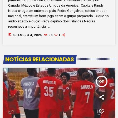
jornada do grupo-D de apuramento ao Mundial de 2026, do
Canadá, México e Estados Unidos da América, Capita e Randy
Nteca chegaram ontem ao país. Pedro Gonçalves, seleccionador
nacional, antevê um bom jogo e tem o grupo preparado. Clique no
áudio abaixo e ouça: Fredy, capitão dos Palancas Negras
reconhece a importância […]
today
SETEMBRO 4, 2025
96
1
NOTÍCIAS RELACIONADAS
insert_link