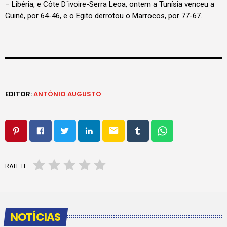
– Libéria, e Côte D´ivoire-Serra Leoa, ontem a Tunísia venceu a
Guiné, por 64-46, e o Egito derrotou o Marrocos, por 77-67.
EDITOR:
ANTÓNIO AUGUSTO
email
RATE IT
NOTÍCIAS