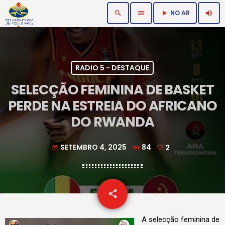
NO AR
search
menu
volume_up
play_arrow
RADIO 5 - DESTAQUE
SELECÇÃO FEMININA DE BASKET
PERDE NA ESTREIA DO AFRICANO
DO RWANDA
SETEMBRO 4, 2025
84
2
today
email
share
2
A selecção feminina de