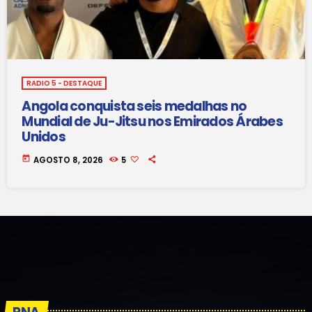
RADIO 5 - DESTAQUE
Angola conquista seis medalhas no
Mundial de Ju-Jitsu nos Emirados Árabes
Unidos
today
AGOSTO 8, 2026
5