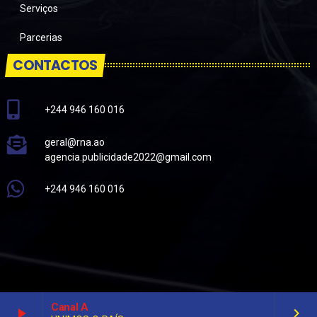
Serviços
Parcerias
CONTACTOS
+244 946 160 016
geral@rna.ao
agencia.publicidade2022@gmail.com
+244 946 160 016
Canal A
play_arrow
keyboard_arrow_right