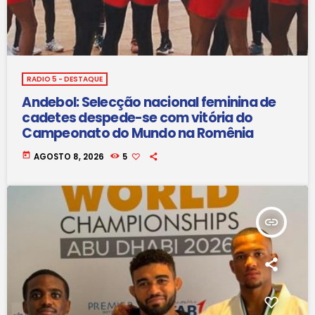
RADIO 5 - DESTAQUE
Andebol: Selecção nacional feminina de
cadetes despede-se com vitória do
Campeonato do Mundo na Romênia
today
AGOSTO 8, 2026
5
insert_link