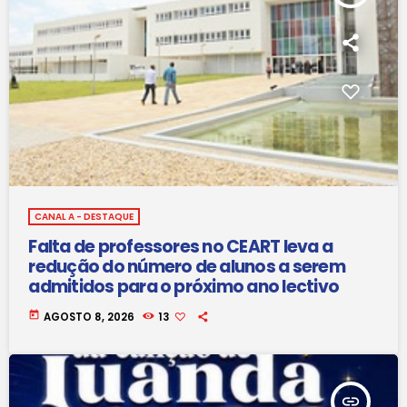
CANAL A - DESTAQUE
Falta de professores no CEART leva a
redução do número de alunos a serem
admitidos para o próximo ano lectivo
today
AGOSTO 8, 2026
13
insert_link