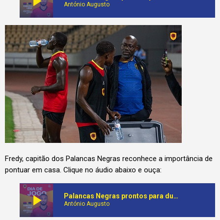
play_arrow
António Augusto
Fredy, capitão dos Palancas Negras reconhece a importância de
pontuar em casa. Clique no áudio abaixo e ouça:
play_arrow
Palancas Negras prontos para duelo frente à Líbia no 11 de Novembro
António Augusto