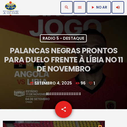
NO AR
search
menu
volume_up
play_arrow
RADIO 5 - DESTAQUE
PALANCAS NEGRAS PRONTOS
PARA DUELO FRENTE À LÍBIA NO 11
DE NOVEMBRO
SETEMBRO 4, 2025
96
1
today
email
share
1