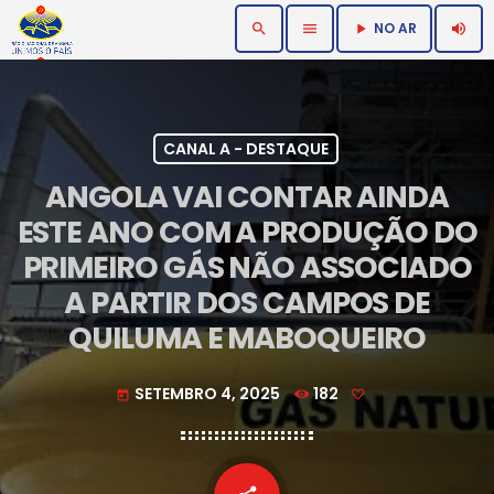
NO AR
search
menu
volume_up
play_arrow
CANAL A - DESTAQUE
ANGOLA VAI CONTAR AINDA
ESTE ANO COM A PRODUÇÃO DO
PRIMEIRO GÁS NÃO ASSOCIADO
A PARTIR DOS CAMPOS DE
QUILUMA E MABOQUEIRO
SETEMBRO 4, 2025
182
today