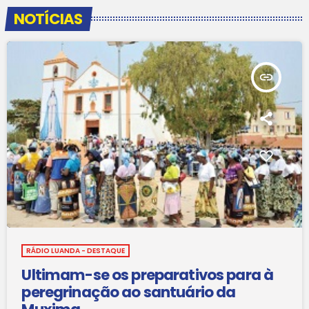
NOTÍCIAS
insert_link
RÁDIO LUANDA - DESTAQUE
Ultimam-se os preparativos para à
peregrinação ao santuário da