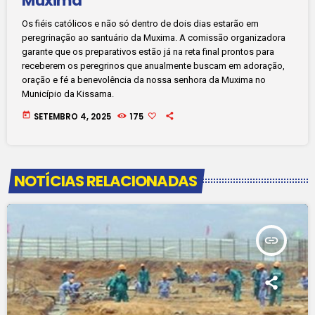
Muxima
Os fiéis católicos e não só dentro de dois dias estarão em
peregrinação ao santuário da Muxima. A comissão organizadora
garante que os preparativos estão já na reta final prontos para
receberem os peregrinos que anualmente buscam em adoração,
oração e fé a benevolência da nossa senhora da Muxima no
Município da Kissama.
today
SETEMBRO 4, 2025
175
NOTÍCIAS RELACIONADAS
insert_link