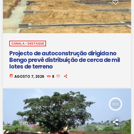
CANAL A - DESTAQUE
Projecto de autoconstrução dirigida no
Bengo prevê distribuição de cerca de mil
lotes de terreno
today
AGOSTO 7, 2026
8
insert_link