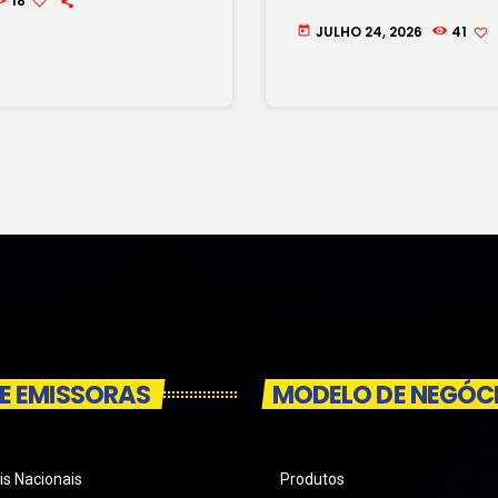
18
JULHO 24, 2026
41
today
E EMISSORAS
MODELO DE NEGÓC
is Nacionais
Produtos