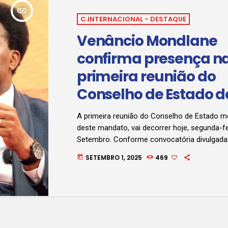
insert_link
C.INTERNACIONAL - DESTAQUE
Venâncio Mondlane
confirma presença n
primeira reunião do
Conselho de Estado d
Moçambique que se r
A primeira reunião do Conselho de Estado 
hoje
deste mandato, vai decorrer hoje, segunda-fe
Setembro. Conforme convocatória divulgada
Mondlane, que será um dos conselheiros, e 
SETEMBRO 1, 2025
469
today
a presença, a primeira sessão ordinária do 
Estado está agendada para 11:00, na Presidê
República, em Maputo, prevendo, entre outro
apresentação dos membros do órgão, infor
seu funcionamento e aprovação do regimento