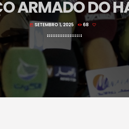
ÇO ARMADO DO H
SETEMBRO 1, 2025
68
today