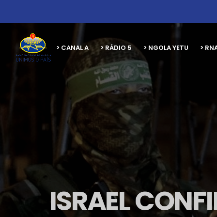
> CANAL A
> RÁDIO 5
> NGOLA YETU
> RN
ISRAEL CONF