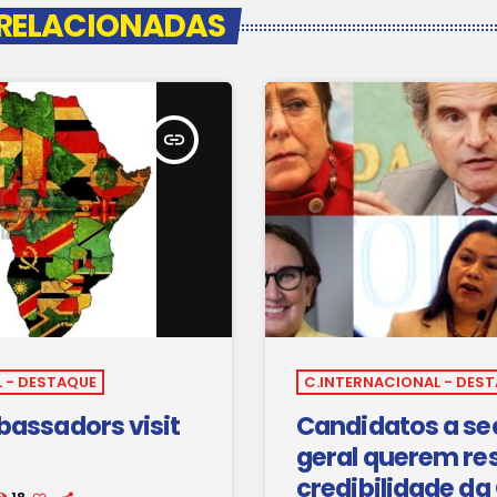
 RELACIONADAS
insert_link
 - DESTAQUE
C.INTERNACIONAL - DES
assadors visit
Candidatos a se
geral querem re
credibilidade da