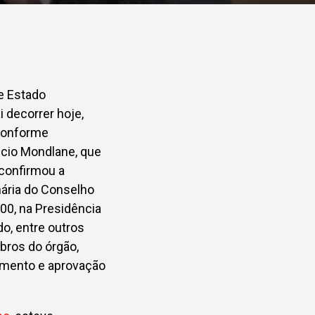
e Estado
 decorrer hoje,
 Conforme
ncio Mondlane, que
 confirmou a
nária do Conselho
00, na Presidência
o, entre outros
bros do órgão,
amento e aprovação