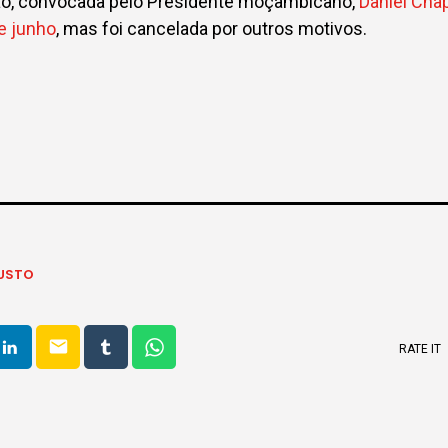
ião, convocada pelo Presidente moçambicano,
Daniel Cha
e junho
, mas foi cancelada por outros motivos.
USTO
email
RATE IT