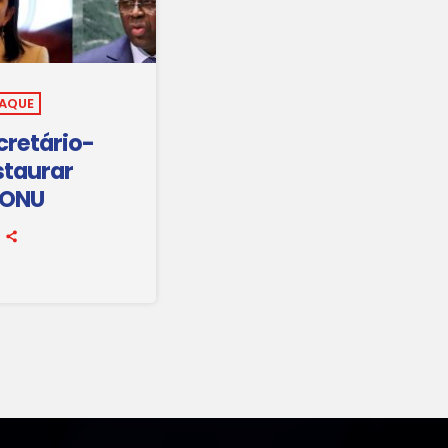
TAQUE
cretário-
staurar
 ONU