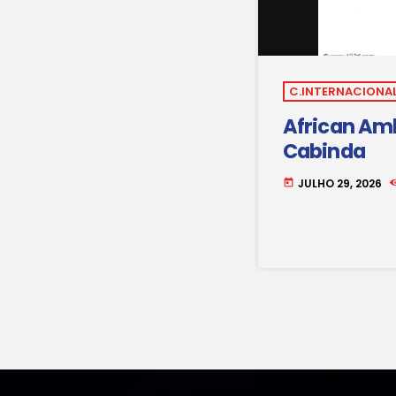
C.INTERNACIONAL
African Amb
Cabinda
JULHO 29, 2026
today