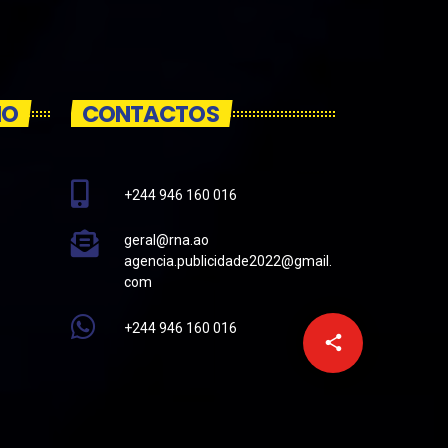
IO
CONTACTOS
+244 946 160 016
geral@rna.ao
agencia.publicidade2022@gmail.
com
+244 946 160 016
email
share