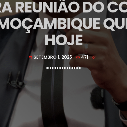
RA REUNIÃO DO C
MOÇAMBIQUE QUE
HOJE
SETEMBRO 1, 2025
471
today