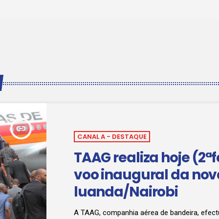
insert_link
CANAL A - DESTAQUE
TAAG realiza hoje (2ªfe
voo inaugural da nov
luanda/Nairobi
A TAAG, companhia aérea de bandeira, efect