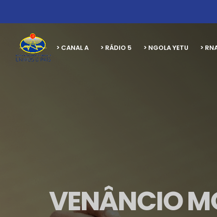
> CANAL A
> RÁDIO 5
> NGOLA YETU
> RN
VENÂNCIO M