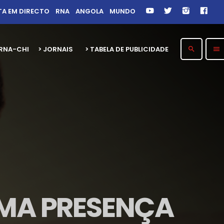
TA EM DIRECTO
RNA
ANGOLA
MUNDO
26 RNA-CHITOTOLO 30 ANOS
> JORNAIS
> TABELA DE PUBLICIDADE
search
menu
MA PRESENÇA