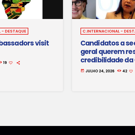
 - DESTAQUE
C.INTERNACIONAL - DES
assadors visit
Candidatos a se
geral querem re
credibilidade da
19
JULHO 24, 2026
42
today