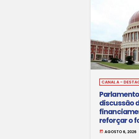
CANAL A - DESTA
Parlamento
discussão 
financiame
reforçar o 
eletricidade
AGOSTO 6, 2026
today
país