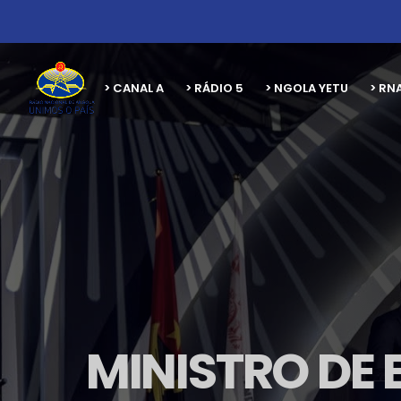
> CANAL A
> RÁDIO 5
> NGOLA YETU
> RN
MINISTRO DE