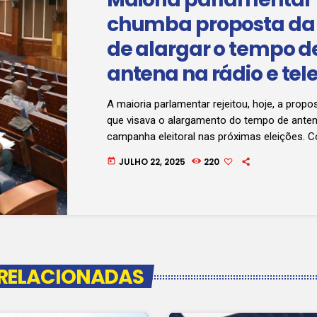
chumba proposta da
de alargar o tempo d
antena na rádio e tel
durante a revisão da 
A maioria parlamentar rejeitou, hoje, a prop
Orgânica sobre as Ele
que visava o alargamento do tempo de anten
campanha eleitoral nas próximas eleições. 
Gerais
justificação, o MPLA defendeu que os tempo
JULHO 22, 2025
220
today
estabelecidos na legislação em vigor são suf
asseguram a pluralidade política no processo 
alterações à Lei Orgânica sobre as Eleições 
propostas pelo Executivo e pela UNITA, cont
discutidas nas […]
 RELACIONADAS