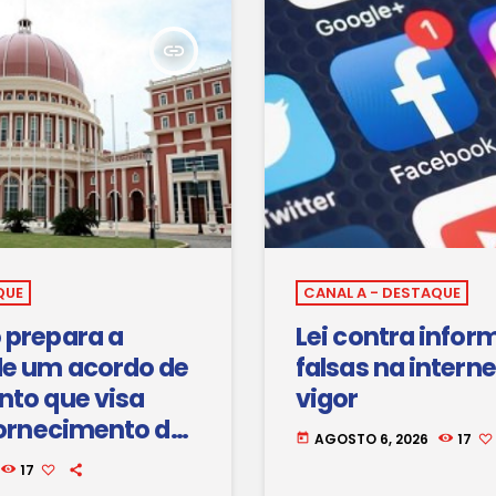
insert_link
QUE
CANAL A - DESTAQUE
 prepara a
Lei contra info
de um acordo de
falsas na interne
nto que visa
vigor
fornecimento de
AGOSTO 6, 2026
17
today
 na região sul do
17