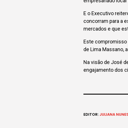
empresariado local 
E o Executivo reiter
concorram para a e
mercados e que est
Este compromisso f
de Lima Massano, ao
Na visão de José d
engajamento dos c
EDITOR:
JULIANA NUNE