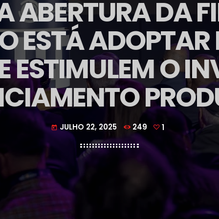
A ABERTURA DA F
O ESTÁ ADOPTAR 
E ESTIMULEM O IN
NCIAMENTO PROD
JULHO 22, 2025
249
1
today